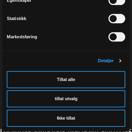
Egenskaper
På lager
Statistikk
Markedsføring
Beskrivelse
Detaljer
Fløyelsbånd som gjør dine gaver ekstra flotte.
Tillat alle
Velg blant to bredder: 6 mm og 15 mm
tillat utvalg
Ikke tillat
LUDVIGSEN
SNARVEIER
INFORMASJON
FØLG OSS