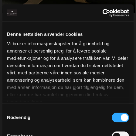
Denne nettsiden anvender cookies
Bånd Velvet, Moss Green
Vi bruker informasjonskapsler for å gi innhold og
finnes i flere bredder
annonser et personlig preg, for å levere sosiale
mediefunksjoner og for å analysere trafikken vår. Vi deler
Varenr:
522702
dessuten informasjon om hvordan du bruker nettstedet
Velg bredde
vårt, med partnerne våre innen sosiale medier,
15 mm
06 mm
annonsering og analysearbeid, som kan kombinere den
med annen informasjon du har gjort tilgjengelig for dem,
eller som de har samlet inn gjennom din bruk av
tjenestene deres.
Fra 217,00
Eks.Mva
Samtykkevalg
Nødvendig
Legg i ønskeliste