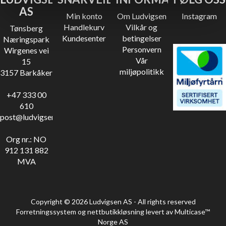
AS
Min konto
Om Ludvigsen
Instagram
Handlekurv
Vilkår og
Tønsberg
Kundesenter
betingelser
Næringspark
Personvern
Wirgenes vei
Vår
15
miljøpolitikk
3157 Barkåker
+47 333 00
610
post@ludvigsen.no
Org nr.: NO
912 131 882
MVA
Copyright © 2026 Ludvigsen AS - All rights reserved
Forretningssystem
og
nettbutikkløsning
levert av
Multicase™
Norge AS