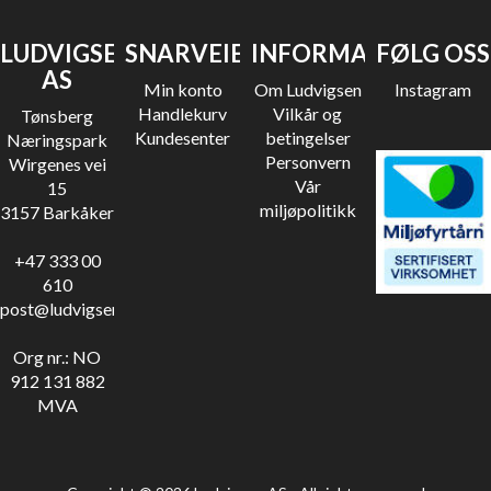
LUDVIGSEN
SNARVEIER
INFORMASJON
FØLG OSS
AS
Min konto
Om Ludvigsen
Instagram
Handlekurv
Vilkår og
Tønsberg
Kundesenter
betingelser
Næringspark
Personvern
Wirgenes vei
Vår
15
miljøpolitikk
3157 Barkåker
+47 333 00
610
post@ludvigsen.no
Org nr.: NO
912 131 882
MVA