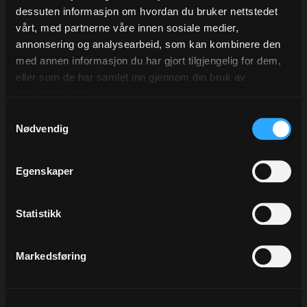
dessuten informasjon om hvordan du bruker nettstedet
Antall i kart:
25
vårt, med partnerne våre innen sosiale medier,
På lager
annonsering og analysearbeid, som kan kombinere den
med annen informasjon du har gjort tilgjengelig for dem,
eller som de har samlet inn gjennom din bruk av
tjenestene deres.
Samtykkevalg
Nødvendig
Beskrivelse
Egenskaper
Klesrull med kube mønster i trykket
Statistikk
Sort håndtak
Støvrullen måler 21 cm totalt
Pris er per klesrull - leveres minimum i kartong á 25 stk.
Markedsføring
Vi leverer klesrulle med eget logotrykk fra 500 stk.
Ta kontakt med oss for mer informasjon, eller se mer info