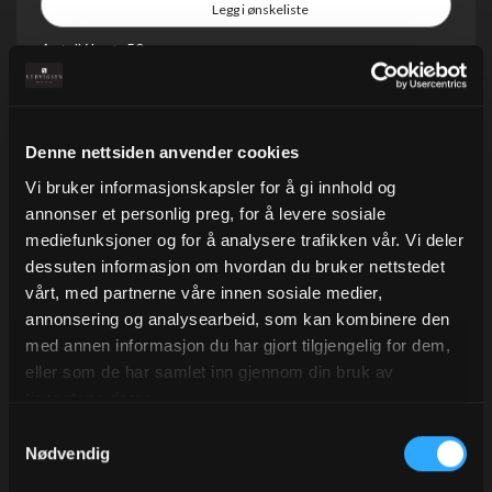
Legg i ønskeliste
Antall i kart:
50
På lager
Denne nettsiden anvender cookies
Vi bruker informasjonskapsler for å gi innhold og
annonser et personlig preg, for å levere sosiale
mediefunksjoner og for å analysere trafikken vår. Vi deler
dessuten informasjon om hvordan du bruker nettstedet
Beskrivelse
vårt, med partnerne våre innen sosiale medier,
annonsering og analysearbeid, som kan kombinere den
Allround kulepenn med trykk knapp.
med annen informasjon du har gjort tilgjengelig for dem,
Finnes i flere farger.
eller som de har samlet inn gjennom din bruk av
Leveres i kartong á 50 stk
tjenestene deres.
Samtykkevalg
Tilbehør
Alternativer
Nødvendig