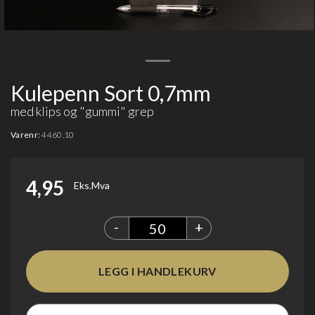
Kulepenn Sort 0,7mm
med klips og "gummi" grep
Varenr:
4460.10
4,95
Eks.Mva
-
+