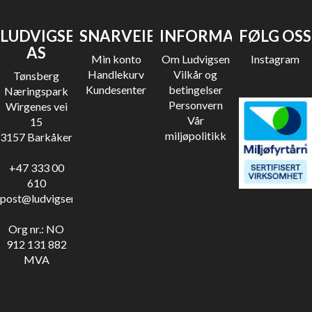
LUDVIGSEN
SNARVEIER
INFORMASJON
FØLG OSS
AS
Min konto
Om Ludvigsen
Instagram
Handlekurv
Vilkår og
Tønsberg
Kundesenter
betingelser
Næringspark
Personvern
Wirgenes vei
Vår
15
miljøpolitikk
3157 Barkåker
+47 333 00
610
post@ludvigsen.no
Org nr.: NO
912 131 882
MVA