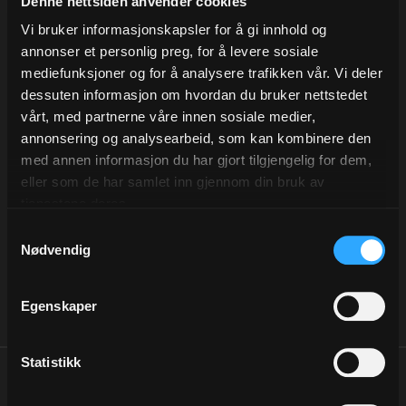
Denne nettsiden anvender cookies
Vi bruker informasjonskapsler for å gi innhold og
Legg i ønskeliste
annonser et personlig preg, for å levere sosiale
På lager
mediefunksjoner og for å analysere trafikken vår. Vi deler
dessuten informasjon om hvordan du bruker nettstedet
vårt, med partnerne våre innen sosiale medier,
annonsering og analysearbeid, som kan kombinere den
med annen informasjon du har gjort tilgjengelig for dem,
eller som de har samlet inn gjennom din bruk av
tjenestene deres.
Samtykkevalg
Nødvendig
Beskrivelse
Egenskaper
Statistikk