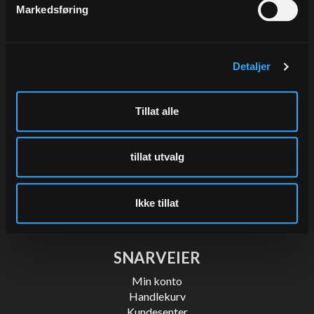
Markedsføring
LUDVIGSEN AS
Tønsberg Næringspark
Wirgenes vei 15
Detaljer
3157 Barkåker
+47 333 00 610
Tillat alle
post@ludvigsen.no
Org nr.: NO 912 131 882 MVA
tillat utvalg
Ikke tillat
SNARVEIER
Min konto
Handlekurv
Kundesenter