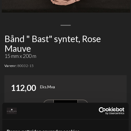
Bånd " Bast" syntet, Rose
Mauve
15 mm x 200 m
Varenr:
80032-15
112,00
Eks.Mva
-
+