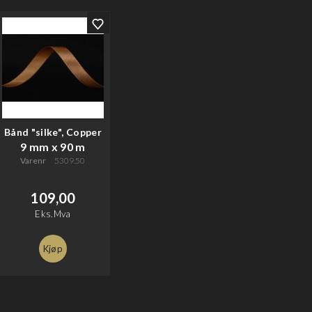
Bånd "silke", Copper
9 mm x 90 m
Varenr
5309.50
109,00
Eks.Mva
Kjøp