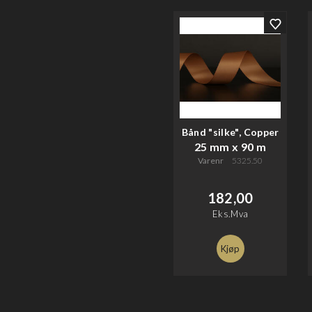
Bånd "silke", Copper
25 mm x 90 m
Varenr
5325.50
182,00
Eks.Mva
Kjøp