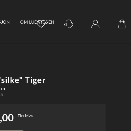
SJON
OM LUDVIGSEN
Logg inn
silke" Tiger
0 m
15
,00
Eks.Mva