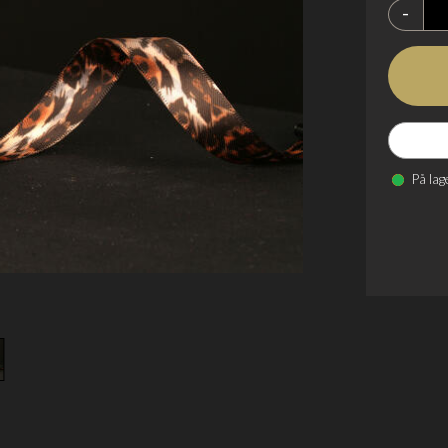
-
På lag