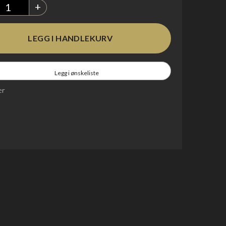
+
Legg i ønskeliste
er