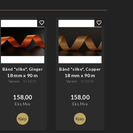
Bånd "silke", Ginger
Bånd "silke", Copper
18 mm x 90 m
18 mm x 90 m
Varenr
5318.70
Varenr
5318.50
158,00
158,00
Eks.Mva
Eks.Mva
Kjøp
Kjøp