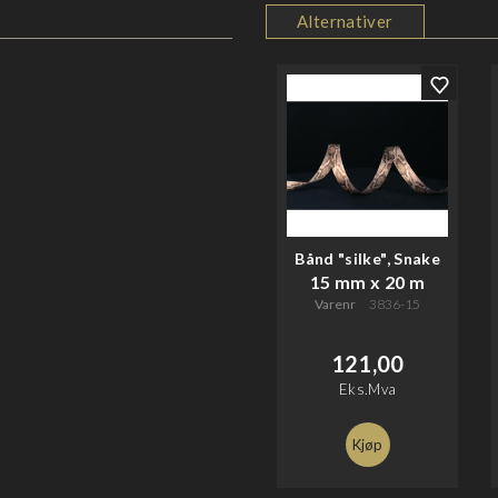
Alternativer
Bånd "silke", Snake
15 mm x 20 m
Varenr
3836-15
121,00
Eks.Mva
Kjøp