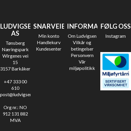
LUDVIGSEN
SNARVEIER
INFORMASJON
FØLG OSS
AS
Min konto
Om Ludvigsen
Instagram
Handlekurv
Vilkår og
Tønsberg
Kundesenter
betingelser
Næringspark
Personvern
Wirgenes vei
Vår
15
miljøpolitikk
3157 Barkåker
+47 333 00
610
post@ludvigsen.no
Org nr.: NO
912 131 882
MVA