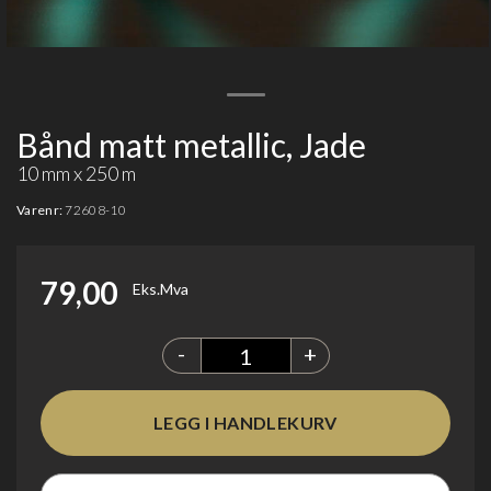
Bånd matt metallic, Jade
10 mm x 250 m
Varenr:
72608-10
79,00
Eks.Mva
-
+