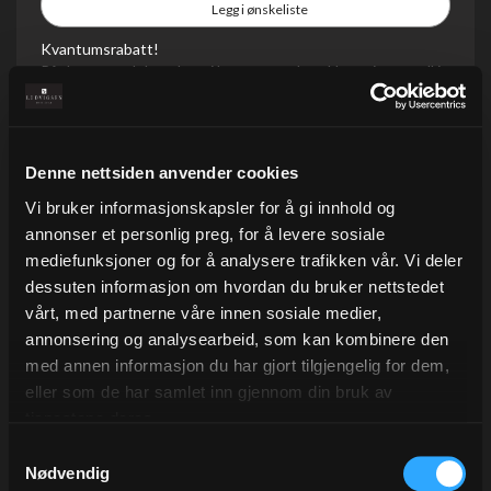
Legg i ønskeliste
Kvantumsrabatt!
På dette produktet har vi kvantumsrabatt! Legg inn antall i
forpakningsstørrelsen, så ser du enhetsprisen!
På lager
Denne nettsiden anvender cookies
Forpakning
Pris/enh
Vi bruker informasjonskapsler for å gi innhold og
5 Rull
63,20
annonser et personlig preg, for å levere sosiale
mediefunksjoner og for å analysere trafikken vår. Vi deler
dessuten informasjon om hvordan du bruker nettstedet
vårt, med partnerne våre innen sosiale medier,
annonsering og analysearbeid, som kan kombinere den
med annen informasjon du har gjort tilgjengelig for dem,
eller som de har samlet inn gjennom din bruk av
Beskrivelse
tjenestene deres.
Samtykkevalg
Nødvendig
Alternativer