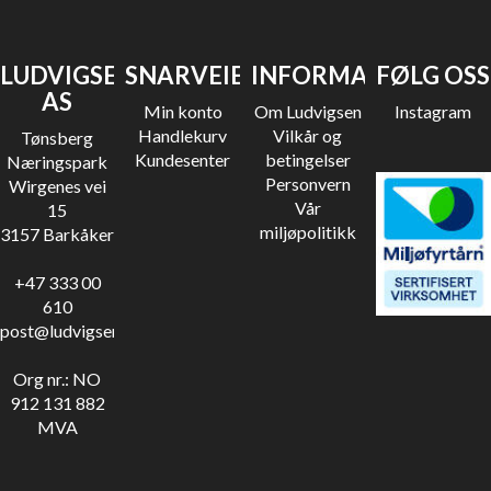
LUDVIGSEN
SNARVEIER
INFORMASJON
FØLG OSS
AS
Min konto
Om Ludvigsen
Instagram
Handlekurv
Vilkår og
Tønsberg
Kundesenter
betingelser
Næringspark
Personvern
Wirgenes vei
Vår
15
miljøpolitikk
3157 Barkåker
+47 333 00
610
post@ludvigsen.no
Org nr.: NO
912 131 882
MVA