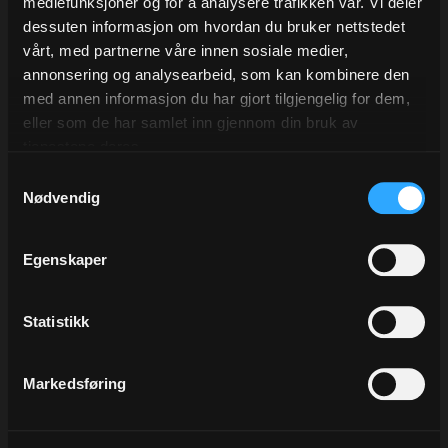
Kvantumsrabatt!
mediefunksjoner og for å analysere trafikken vår. Vi deler
På dette produktet har vi kvantumsrabatt! Legg inn antall i
dessuten informasjon om hvordan du bruker nettstedet
forpakningsstørrelsen, så ser du enhetsprisen!
vårt, med partnerne våre innen sosiale medier,
På lager
annonsering og analysearbeid, som kan kombinere den
med annen informasjon du har gjort tilgjengelig for dem,
eller som de har samlet inn gjennom din bruk av
Forpakning
Pris/enh
tjenestene deres.
5 Rull
52,00
Samtykkevalg
Nødvendig
Egenskaper
Beskrivelse
Statistikk
Markedsføring
Alternativer