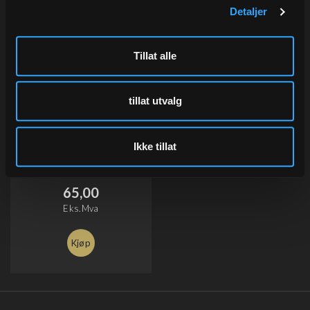
Detaljer
Tillat alle
tillat utvalg
Bånd matt metallic, Tan 1
rull
Ikke tillat
19 mm x 100 m
Varenr
73815-19
65,00
Eks.Mva
Kjøp