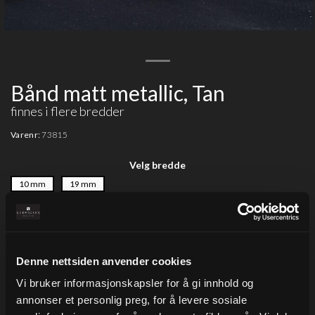
Bånd matt metallic, Tan
finnes i flere bredder
Varenr:
73815
Velg bredde
10 mm
19 mm
Fra 65,00
Eks.Mva
Denne nettsiden anvender cookies
Vi bruker informasjonskapsler for å gi innhold og
Legg i ønskeliste
annonser et personlig preg, for å levere sosiale