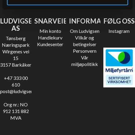
LUDVIGSEN
SNARVEIER
INFORMASJON
FØLG OSS
AS
Min konto
Om Ludvigsen
Instagram
Handlekurv
Vilkår og
Tønsberg
Kundesenter
betingelser
Næringspark
Personvern
Wirgenes vei
Vår
15
miljøpolitikk
3157 Barkåker
+47 333 00
610
post@ludvigsen.no
Org nr.: NO
912 131 882
MVA