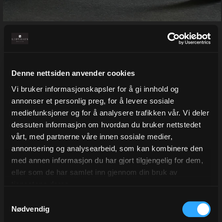
Bånd metallic, Desert Sun
Denne nettsiden anvender cookies
finnes i flere bredder
Vi bruker informasjonskapsler for å gi innhold og
Varenr:
32607
annonser et personlig preg, for å levere sosiale
mediefunksjoner og for å analysere trafikken vår. Vi deler
Velg bredde
dessuten informasjon om hvordan du bruker nettstedet
19 mm
10 mm
vårt, med partnerne våre innen sosiale medier,
annonsering og analysearbeid, som kan kombinere den
med annen informasjon du har gjort tilgjengelig for dem,
Fra 65,00
Eks.Mva
eller som de har samlet inn gjennom din bruk av
tjenestene deres.
Samtykkevalg
Legg i ønskeliste
Nødvendig