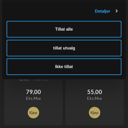
Detaljer
Tillat alle
tillat utvalg
Bånd matt metallic,
Bånd Opak, Lavender
Ikke tillat
Lavender Frost
10 mm x 200 m
10 mm x 250 m
Varenr
50024-10
Varenr
73601-10
79,00
55,00
Eks.Mva
Eks.Mva
Kjøp
Kjøp