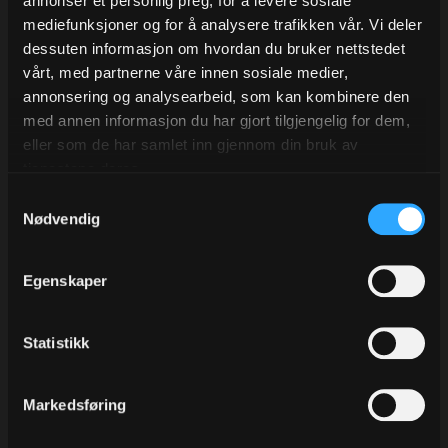
annonser et personlig preg, for å levere sosiale
Legg i ønskeliste
mediefunksjoner og for å analysere trafikken vår. Vi deler
Kvantumsrabatt!
dessuten informasjon om hvordan du bruker nettstedet
På dette produktet har vi kvantumsrabatt! Legg inn antall i
vårt, med partnerne våre innen sosiale medier,
forpakningsstørrelsen, så ser du enhetsprisen!
annonsering og analysearbeid, som kan kombinere den
På lager
med annen informasjon du har gjort tilgjengelig for dem,
eller som de har samlet inn gjennom din bruk av
tjenestene deres.
Forpakning
Pris/enh
5 Rull
59,20
Samtykkevalg
Nødvendig
Egenskaper
Statistikk
Beskrivelse
Markedsføring
Alternativer