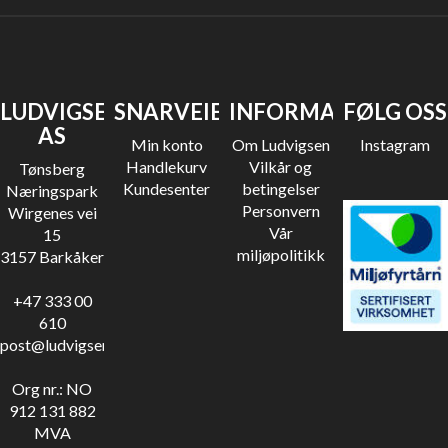
LUDVIGSEN
SNARVEIER
INFORMASJON
FØLG OSS
AS
Min konto
Om Ludvigsen
Instagram
Handlekurv
Vilkår og
Tønsberg
Kundesenter
betingelser
Næringspark
Personvern
Wirgenes vei
Vår
15
miljøpolitikk
3157 Barkåker
+47 333 00
610
post@ludvigsen.no
Org nr.: NO
912 131 882
MVA