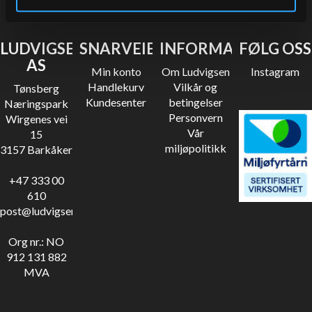
LUDVIGSEN
SNARVEIER
INFORMASJON
FØLG OSS
AS
Min konto
Om Ludvigsen
Instagram
Handlekurv
Vilkår og
Tønsberg
Kundesenter
betingelser
Næringspark
Personvern
Wirgenes vei
Vår
15
miljøpolitikk
3157 Barkåker
+47 333 00
610
post@ludvigsen.no
Org nr.: NO
912 131 882
MVA