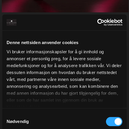
Bånd metallic, Bright Rose
Denne nettsiden anvender cookies
finnes i flere bredder
Vi bruker informasjonskapsler for å gi innhold og
Varenr:
33803
annonser et personlig preg, for å levere sosiale
mediefunksjoner og for å analysere trafikken vår. Vi deler
Velg bredde
dessuten informasjon om hvordan du bruker nettstedet
10 mm
19 mm
vårt, med partnerne våre innen sosiale medier,
annonsering og analysearbeid, som kan kombinere den
med annen informasjon du har gjort tilgjengelig for dem,
Fra 65,00
Eks.Mva
eller som de har samlet inn gjennom din bruk av
tjenestene deres.
Samtykkevalg
Legg i ønskeliste
Nødvendig