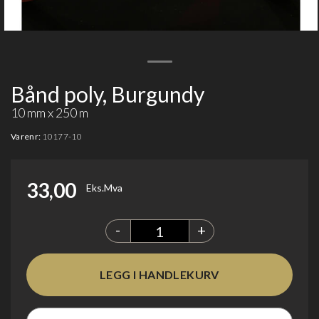
Bånd poly, Burgundy
10 mm x 250 m
Varenr:
10177-10
33,00
Eks.Mva
-
+