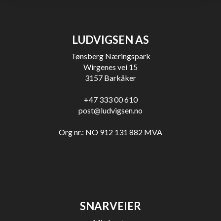
LUDVIGSEN AS
Tønsberg Næringspark
Wirgenes vei 15
3157 Barkåker
+47 333 00 610
post@ludvigsen.no
Org nr.: NO 912 131 882 MVA
SNARVEIER