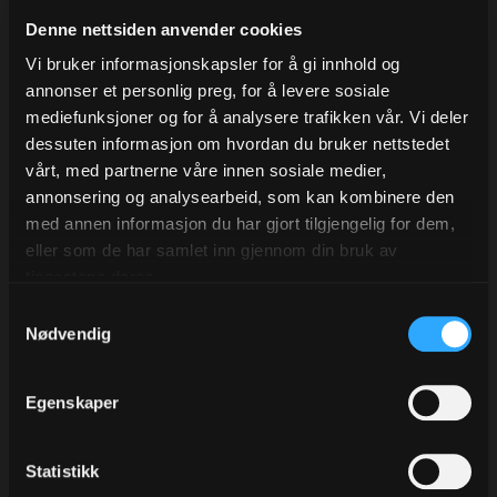
Denne nettsiden anvender cookies
Vi bruker informasjonskapsler for å gi innhold og
annonser et personlig preg, for å levere sosiale
mediefunksjoner og for å analysere trafikken vår. Vi deler
dessuten informasjon om hvordan du bruker nettstedet
vårt, med partnerne våre innen sosiale medier,
annonsering og analysearbeid, som kan kombinere den
med annen informasjon du har gjort tilgjengelig for dem,
Bånd/Tape dispenser til
Båndholder for 1 rl. m/kniv
eller som de har samlet inn gjennom din bruk av
disk, Hvit/Blå
Varenr
2310
tjenestene deres.
Varenr
B22
Samtykkevalg
Nødvendig
354,00
175,00
Eks.Mva
Eks.Mva
Egenskaper
Kjøp
Kjøp
Statistikk