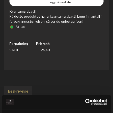
Legg i ønskeliste
Kvantumsrabatt!
På dette produktet har vi kvantumsrabatt! Legg inn antall i
forpakningsstørrelsen, så ser du enhetsprisen!
På lager
Forpakning
Pris/enh
5 Rull
26,40
Beskrivelse
Tilbehør
Alternativer