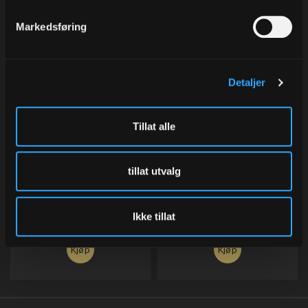
Markedsføring
Detaljer
Tillat alle
Saks Svart/Grå
Båndsplitter, sort plast
115 mm
Varenr
780
Varenr
4722.10
tillat utvalg
85,00
46,00
Eks.Mva
Eks.Mva
Ikke tillat
Kjøp
Kjøp