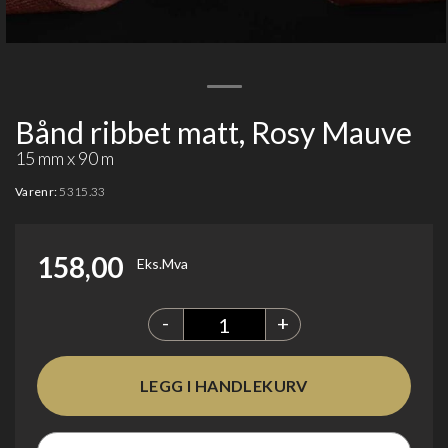
Bånd ribbet matt, Rosy Mauve
15 mm x 90 m
Varenr:
5315.33
158,00
Eks.Mva
-
+