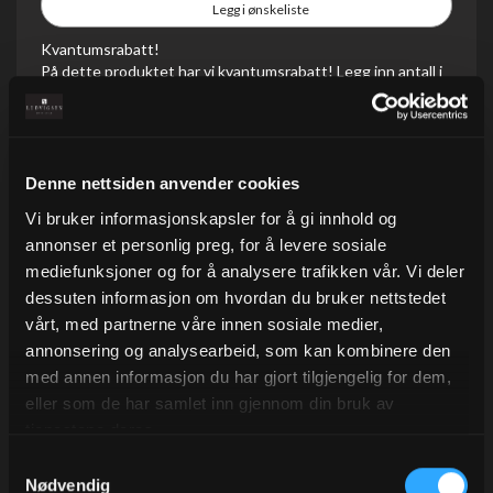
Legg i ønskeliste
Kvantumsrabatt!
På dette produktet har vi kvantumsrabatt! Legg inn antall i
forpakningsstørrelsen, så ser du enhetsprisen!
På lager
Denne nettsiden anvender cookies
Kvantum
Pris/enh
5 +
142,20
Vi bruker informasjonskapsler for å gi innhold og
annonser et personlig preg, for å levere sosiale
mediefunksjoner og for å analysere trafikken vår. Vi deler
dessuten informasjon om hvordan du bruker nettstedet
vårt, med partnerne våre innen sosiale medier,
annonsering og analysearbeid, som kan kombinere den
med annen informasjon du har gjort tilgjengelig for dem,
Beskrivelse
eller som de har samlet inn gjennom din bruk av
tjenestene deres.
Gavebånd i ribbet kvalitet som gir gavene en eksklusiv
Samtykkevalg
look.
Nødvendig