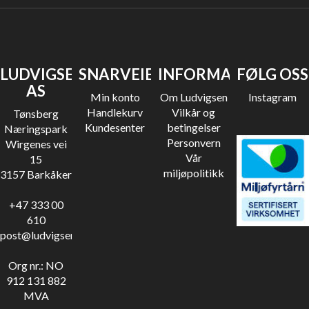
LUDVIGSEN
SNARVEIER
INFORMASJON
FØLG OSS
AS
Min konto
Om Ludvigsen
Instagram
Handlekurv
Vilkår og
Tønsberg
Kundesenter
betingelser
Næringspark
Personvern
Wirgenes vei
Vår
15
miljøpolitikk
3157 Barkåker
+47 333 00
610
post@ludvigsen.no
Org nr.: NO
912 131 882
MVA