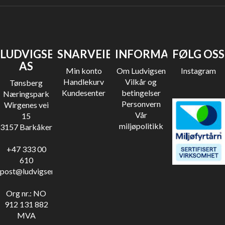
LUDVIGSEN
SNARVEIER
INFORMASJON
FØLG OSS
AS
Min konto
Om Ludvigsen
Instagram
Handlekurv
Vilkår og
Tønsberg
Kundesenter
betingelser
Næringspark
Personvern
Wirgenes vei
Vår
15
miljøpolitikk
3157 Barkåker
+47 333 00
610
post@ludvigsen.no
Org nr.: NO
912 131 882
MVA