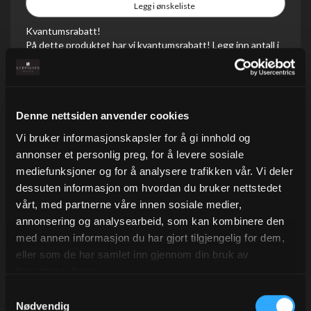
Legg i ønskeliste
Kvantumsrabatt!
På dette produktet har vi kvantumsrabatt! Legg inn antall i
forpakningsstørrelsen, så ser du enhetsprisen!
På lager
Denne nettsiden anvender cookies
Kvantum
Pris/enh
5 +
142,20
Vi bruker informasjonskapsler for å gi innhold og
annonser et personlig preg, for å levere sosiale
mediefunksjoner og for å analysere trafikken vår. Vi deler
dessuten informasjon om hvordan du bruker nettstedet
vårt, med partnerne våre innen sosiale medier,
annonsering og analysearbeid, som kan kombinere den
med annen informasjon du har gjort tilgjengelig for dem,
Beskrivelse
eller som de har samlet inn gjennom din bruk av
tjenestene deres.
Gavebånd i ribbet kvalitet som gir gavene en eksklusiv
Samtykkevalg
look.
Nødvendig