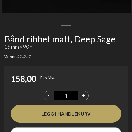
Bånd ribbet matt, Deep Sage
15 mm x 90 m
Varenr:
5315.47
158,00
Eks.Mva
-
+