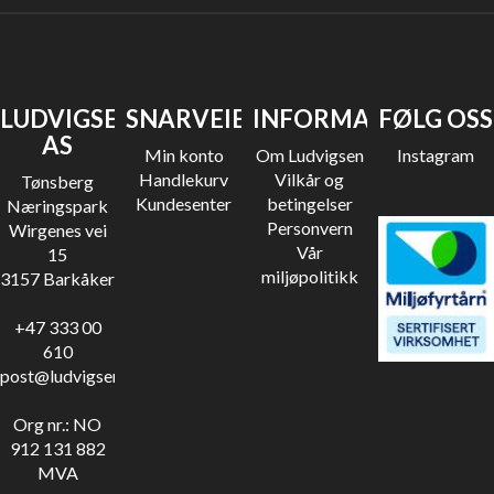
LUDVIGSEN
SNARVEIER
INFORMASJON
FØLG OSS
AS
Min konto
Om Ludvigsen
Instagram
Handlekurv
Vilkår og
Tønsberg
Kundesenter
betingelser
Næringspark
Personvern
Wirgenes vei
Vår
15
miljøpolitikk
3157 Barkåker
+47 333 00
610
post@ludvigsen.no
Org nr.: NO
912 131 882
MVA