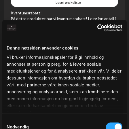
Legg i ønskeliste
Kvantumsrabatt!
På dette produktet har vi kvantumsrabatt! Legg inn antall i
forpakningsstørrelsen, så ser du enhetsprisen!
På lager
Denne nettsiden anvender cookies
Kvantum
Pris/enh
5 +
142,20
Vi bruker informasjonskapsler for å gi innhold og
annonser et personlig preg, for å levere sosiale
mediefunksjoner og for å analysere trafikken vår. Vi deler
dessuten informasjon om hvordan du bruker nettstedet
vårt, med partnerne våre innen sosiale medier,
annonsering og analysearbeid, som kan kombinere den
med annen informasjon du har gjort tilgjengelig for dem,
Beskrivelse
eller som de har samlet inn gjennom din bruk av
tjenestene deres.
Gavebånd i ribbet kvalitet som gir gavene en eksklusiv
Samtykkevalg
look.
Nødvendig