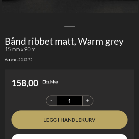
Bånd ribbet matt, Warm grey
15 mm x 90 m
Varenr:
5315.75
158,00
Eks.Mva
-
+