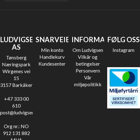
LUDVIGSEN
SNARVEIER
INFORMASJON
FØLG OSS
AS
Min konto
Om Ludvigsen
Instagram
Handlekurv
Vilkår og
Tønsberg
Kundesenter
betingelser
Næringspark
Personvern
Wirgenes vei
Vår
15
miljøpolitikk
3157 Barkåker
+47 333 00
610
post@ludvigsen.no
Org nr.: NO
912 131 882
MVA