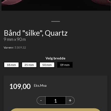
Bånd "silke", Quartz
9 mm x 90 m
Varenr:
5309.32
Velg bredde
18 mm
25 mm
50 mm
09 mm
109,00
Eks.Mva
-
+