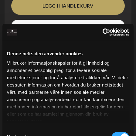
Legg i ønskeliste
Kvantumsrabatt!
På dette produktet har vi kvantumsrabatt! Legg inn antall i
forpakningsstørrelsen, så ser du enhetsprisen!
Denne nettsiden anvender cookies
På lager
Vi bruker informasjonskapsler for å gi innhold og
annonser et personlig preg, for å levere sosiale
Kvantum
Pris/enh
mediefunksjoner og for å analysere trafikken vår. Vi deler
5 +
98,10
dessuten informasjon om hvordan du bruker nettstedet
vårt, med partnerne våre innen sosiale medier,
annonsering og analysearbeid, som kan kombinere den
med annen informasjon du har gjort tilgjengelig for dem,
eller som de har samlet inn gjennom din bruk av
tjenestene deres.
Samtykkevalg
Beskrivelse