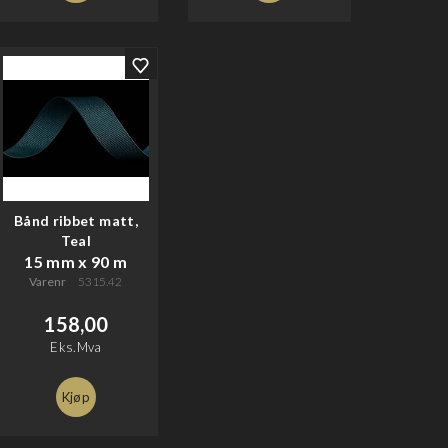
Bånd ribbet matt,
Teal
15 mm x 90 m
Varenr
5315.42
158,00
Eks.Mva
Kjøp