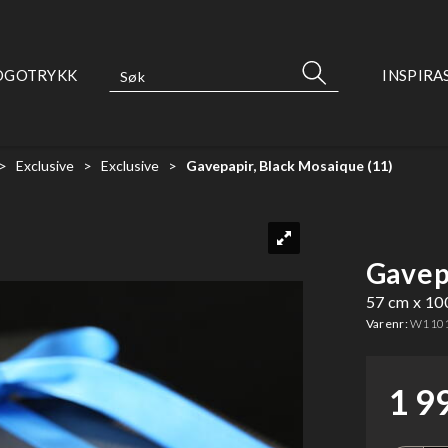
OGOTRYKK
INSPIRA
>
Exclusive
>
Exclusive
>
Gavepapir, Black Mosaique (11)
Gavep
57 cm x 10
Varenr:
W1101
1 9