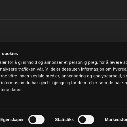
SNARVEIER
INFORMASJO
r cookies
Min konto
Om Ludvigsen
er for å gi innhold og annonser et personlig preg, for å levere s
Handlekurv
Vilkår og betingelser
nalysere trafikken vår. Vi deler dessuten informasjon om hvorda
Kundesenter
Personvern
Vår miljøpolitikk
nerne våre innen sosiale medier, annonsering og analysearbeid, 
formasjon du har gjort tilgjengelig for dem, eller som de har sa
stene deres.
Egenskaper
Statistikk
Markedsfø
reserved
Forretningssystem
og
nettbutik