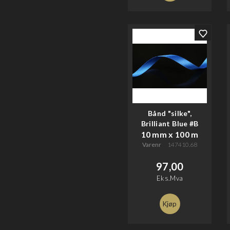
Bånd "silke",
Brilliant Blue #B
10 mm x 100 m
Varenr
147410.68
97,00
Eks.Mva
Kjøp