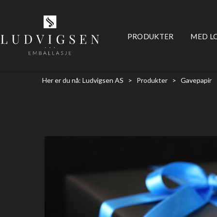
PRODUKTER
MED L
Her er du nå:
Ludvigsen AS
>
Produkter
>
Gavepapir