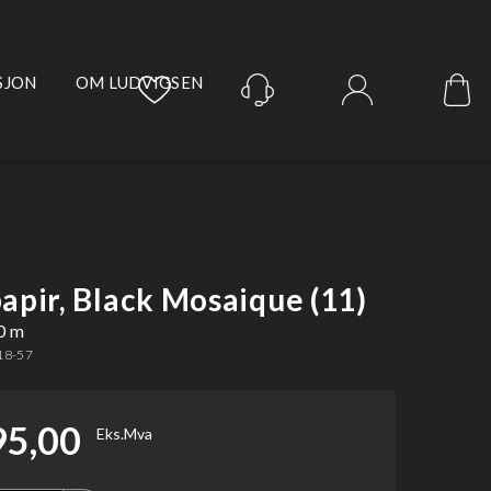
SJON
OM LUDVIGSEN
Logg inn
apir, Black Mosaique (11)
0 m
8-57
95,00
Eks.Mva