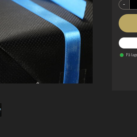
-
På lag