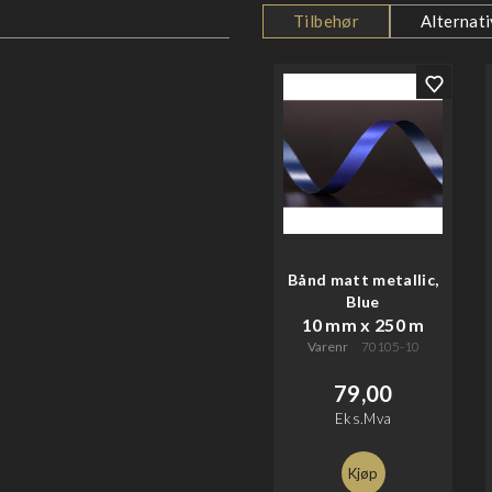
Tilbehør
Alternati
Bånd matt metallic,
Blue
10 mm x 250 m
Varenr
70105-10
79,00
Eks.Mva
Kjøp