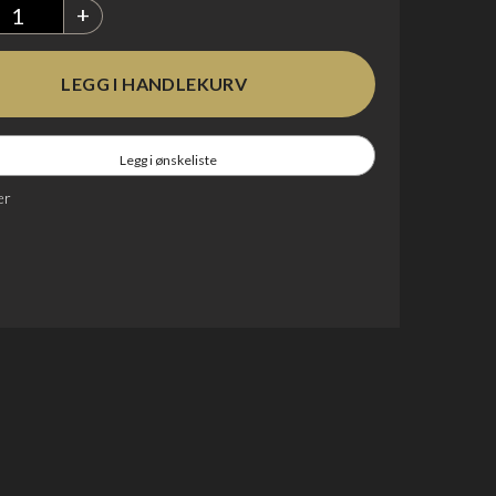
+
Legg i ønskeliste
er