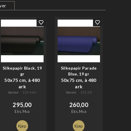
ver
Silkepapir Black, 19
Silkepapir Parade
gr
Blue, 19 gr
50x75 cm, à 480
50x75 cm, à 480
ark
ark
Varenr
133-46N
Varenr
133-28
295,00
260,00
Eks.Mva
Eks.Mva
Kjøp
Kjøp