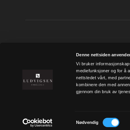
LUDVIGSEN AS
Denne nettsiden anvende
Tønsberg Næringspark
Vi bruker informasjonskapsl
Wirgenes vei 15
mediefunksjoner og for å a
3157 Barkåker
nettstedet vårt, med part
+47 333 00 610
kombinere den med annen in
post@ludvigsen.no
gjennom din bruk av tjene
Org nr.: NO 912 131 882 MVA
Samtykkevalg
Nødvendig
Copyright © 2026 Ludvigsen AS - All rights 