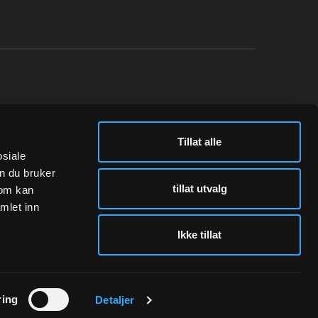
N
FØLG OSS
Tillat alle
Instagram
osiale
n du bruker
tillat utvalg
som kan
mlet inn
Ikke tillat
ring
Detaljer
kløsning
levert av
Multicase™ Norge AS