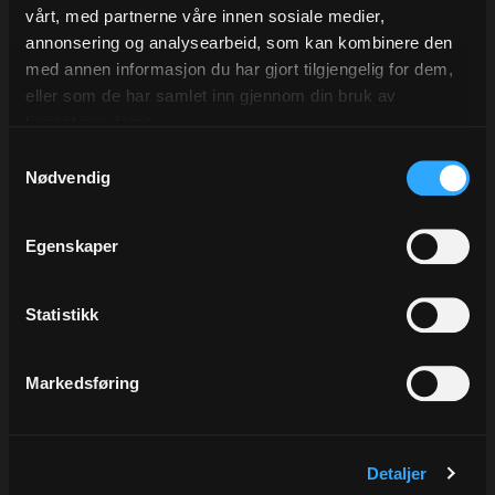
vårt, med partnerne våre innen sosiale medier,
annonsering og analysearbeid, som kan kombinere den
med annen informasjon du har gjort tilgjengelig for dem,
eller som de har samlet inn gjennom din bruk av
tjenestene deres.
Silkepapir White, 19 gr
Lable Yellow, rund
Samtykkevalg
50x75 cm, à 480 ark.
Ø48 mm. á 250 stk.
Nødvendig
Syrefritt
Varenr
0033.19
Varenr
133-23N
Egenskaper
181,00
260,00
Eks.Mva
Eks.Mva
Statistikk
Kjøp
Kjøp
Markedsføring
Detaljer