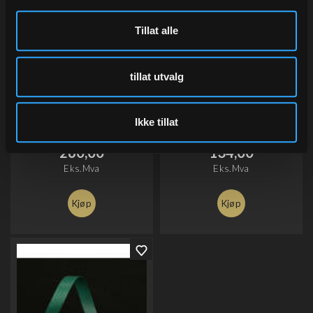
Tillat alle
tillat utvalg
Bånd ribbet blank, Light
Silkepapir Evergreen, 19 gr
Yellow
50x75 cm, à 480 ark
6 mm x 90 m
Varenr
133-09
Ikke tillat
Varenr
5317.57
260,00
134,00
Eks.Mva
Eks.Mva
Kjøp
Kjøp