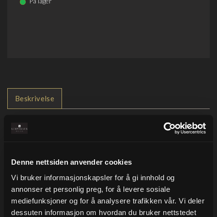
På lager
Beskrivelse
FSC matt coated papir, 90gr.
Bunnfargen på papiret er lys mintgrønn.
Båndet på bildet er art.no. 5317.57
Denne nettsiden anvender cookies
Tilbehør
Vi bruker informasjonskapsler for å gi innhold og
annonser et personlig preg, for å levere sosiale
mediefunksjoner og for å analysere trafikken vår. Vi deler
dessuten informasjon om hvordan du bruker nettstedet