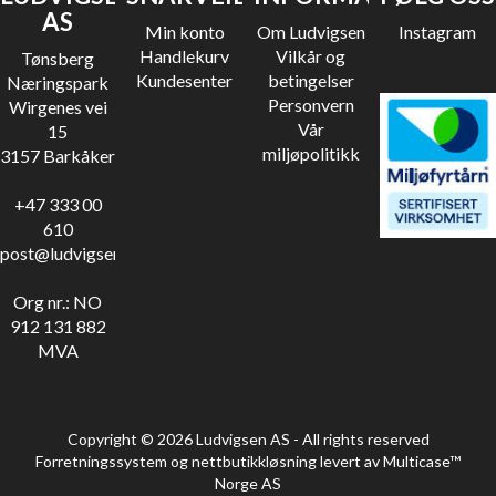
AS
Min konto
Om Ludvigsen
Instagram
Handlekurv
Vilkår og
Tønsberg
Kundesenter
betingelser
Næringspark
Personvern
Wirgenes vei
Vår
15
miljøpolitikk
3157 Barkåker
+47 333 00
610
post@ludvigsen.no
Org nr.: NO
912 131 882
MVA
Copyright © 2026 Ludvigsen AS - All rights reserved
Forretningssystem
og
nettbutikkløsning
levert av
Multicase™
Norge AS