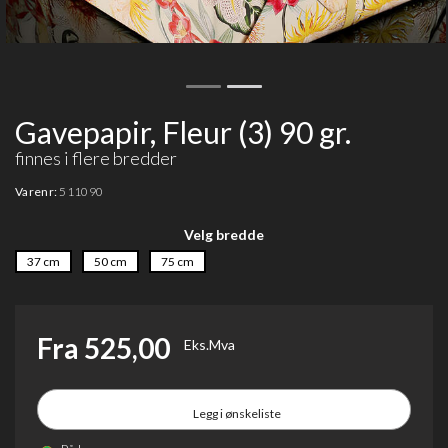
Gavepapir, Fleur (3) 90 gr.
finnes i flere bredder
Varenr:
511090
Velg bredde
37 cm
50 cm
75 cm
Fra 525,00
Eks.Mva
Legg i ønskeliste