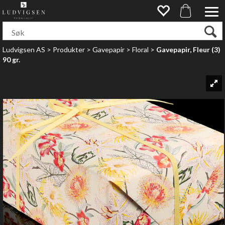
Ludvigsen AS
>
Produkter
>
Gavepapir
>
Floral
>
Gavepapir, Fleur (3)
90 gr.