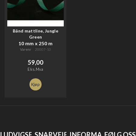
Bånd mattline, Jungle
Green
10 mm x 250 m
Varenr
20007-10
59,00
Eks.Mva
Kjøp
LUDVIGSEN
SNARVEIER
INFORMASJON
FØLG OSS