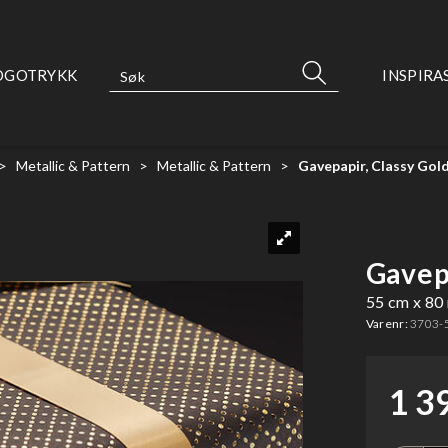
OGOTRYKK
INSPIRA
>
Metallic & Pattern
>
Metallic & Pattern
>
Gavepapir, Classy Gold
Gavepa
55 cm x 80
Varenr:
3703-
1 3