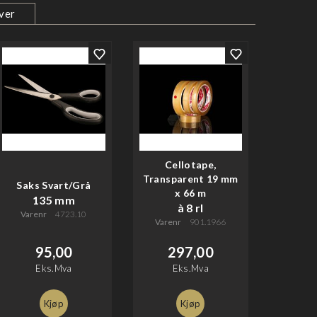
ver
Cellotape,
Transparent 19 mm
Saks Svart/Grå
x 66 m
135 mm
à 8 rl
Varenr
4723.10
Varenr
901.1966
95,00
297,00
Eks.Mva
Eks.Mva
Kjøp
Kjøp