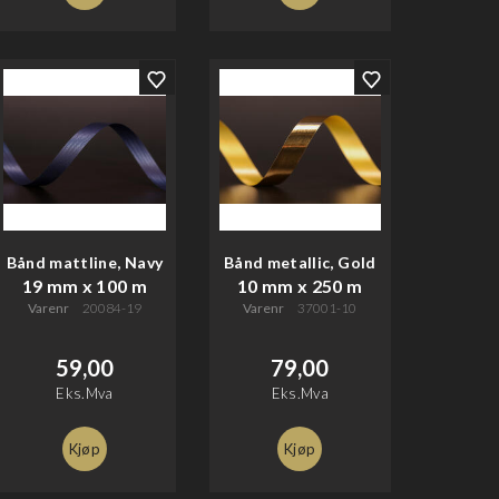
Bånd mattline, Navy
Bånd metallic, Gold
19 mm x 100 m
10 mm x 250 m
Varenr
20084-19
Varenr
37001-10
59,00
79,00
Eks.Mva
Eks.Mva
Kjøp
Kjøp