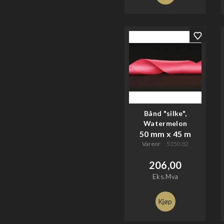
Bånd "silke",
Watermelon
50 mm x 45 m
Varenr
5350.82
206,00
Eks.Mva
Kjøp