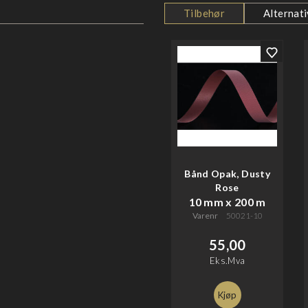
Tilbehør
Alternati
Bånd Opak, Dusty
Rose
10 mm x 200 m
Varenr
50021-10
55,00
Eks.Mva
Kjøp