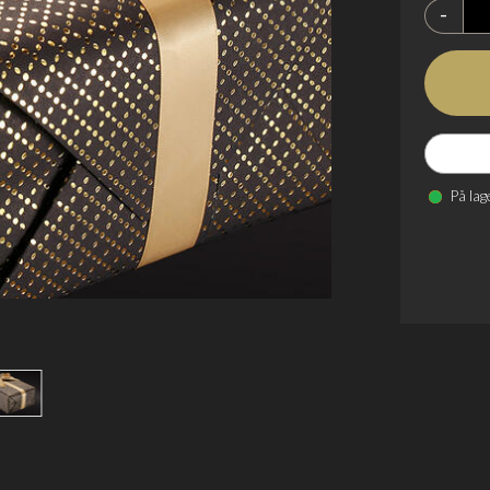
-
På lag