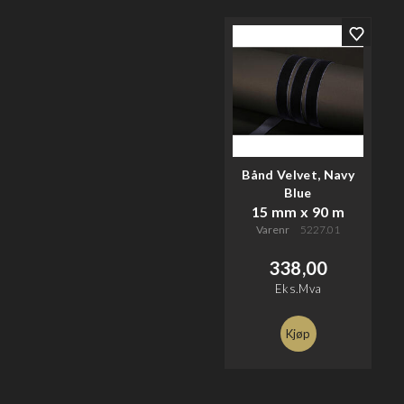
Bånd Velvet, Navy
Blue
15 mm x 90 m
Varenr
5227.01
338,00
Eks.Mva
Kjøp