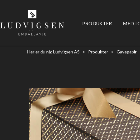
PRODUKTER
MED L
Her er du nå:
Ludvigsen AS
>
Produkter
>
Gavepapir