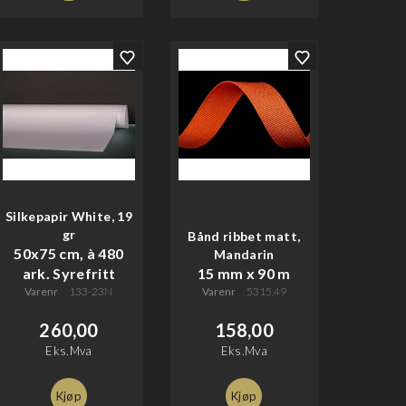
Silkepapir White, 19
gr
Bånd ribbet matt,
50x75 cm, à 480
Mandarin
ark. Syrefritt
15 mm x 90 m
Varenr
133-23N
Varenr
5315.49
260,00
158,00
Eks.Mva
Eks.Mva
Kjøp
Kjøp