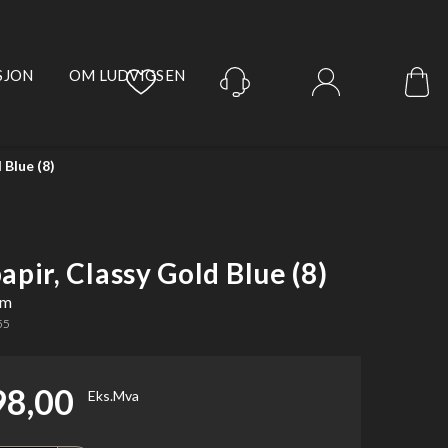
SJON
OM LUDVIGSEN
Logg inn
 Blue (8)
pir, Classy Gold Blue (8)
 m
55
98,00
Eks.Mva