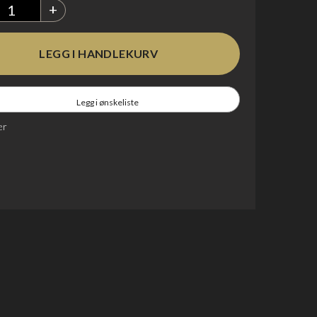
+
Legg i ønskeliste
er