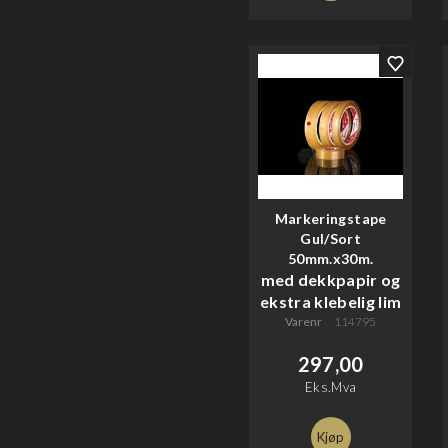
Markeringstape
Gul/Sort
50mm.x30m.
med dekkpapir og
ekstra klebelig lim
Varenr
114795
297,00
Eks.Mva
Kjøp