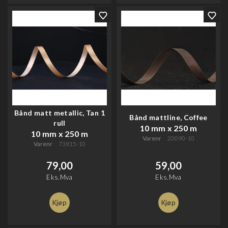
Bånd matt metallic, Tan 1
Bånd mattline, Coffee
rull
10 mm x 250 m
10 mm x 250 m
Varenr
20090-10
Varenr
73815-10
79,00
59,00
Eks.Mva
Eks.Mva
Kjøp
Kjøp