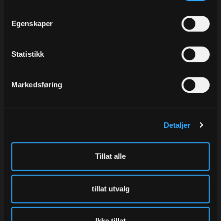
Kjøp
Kjøp
Egenskaper
Statistikk
Markedsføring
Detaljer
Silkepapir Dark Grey, 19 gr
Bånd Opak, Dusty Green
50x75 cm, à 480 ark
10 mm x 200 m
Varenr
133-70E
Varenr
50556-10
Tillat alle
260,00
55,00
tillat utvalg
Eks.Mva
Eks.Mva
Kjøp
Kjøp
Ikke tillat