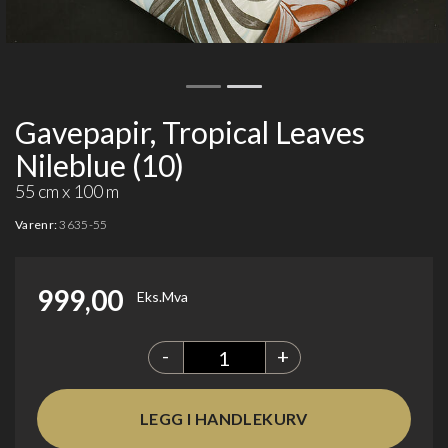
Gavepapir, Tropical Leaves
Nileblue (10)
55 cm x 100 m
Varenr:
3635-55
999,00
Eks.Mva
-
+