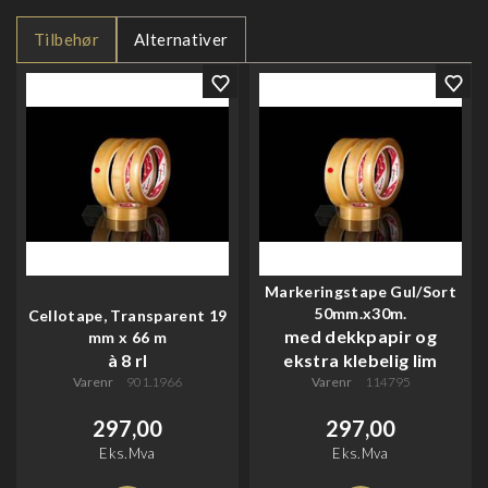
Tilbehør
Alternativer
Markeringstape Gul/Sort
50mm.x30m.
Cellotape, Transparent 19
med dekkpapir og
mm x 66 m
à 8 rl
ekstra klebelig lim
Varenr
901.1966
Varenr
114795
297,00
297,00
Eks.Mva
Eks.Mva