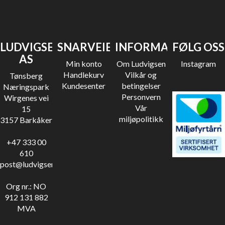
LUDVIGSEN
SNARVEIER
INFORMASJON
FØLG OSS
AS
Min konto
Om Ludvigsen
Instagram
Handlekurv
Vilkår og
Tønsberg
Kundesenter
betingelser
Næringspark
Personvern
Wirgenes vei
Vår
15
miljøpolitikk
3157 Barkåker
+47 333 00
610
post@ludvigsen.no
Org nr.: NO
912 131 882
MVA