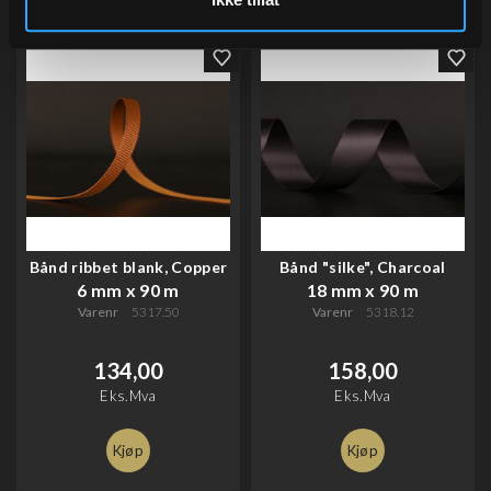
Bånd ribbet blank, Copper
Bånd "silke", Charcoal
6 mm x 90 m
18 mm x 90 m
Varenr
5317.50
Varenr
5318.12
134,00
158,00
Eks.Mva
Eks.Mva
Kjøp
Kjøp