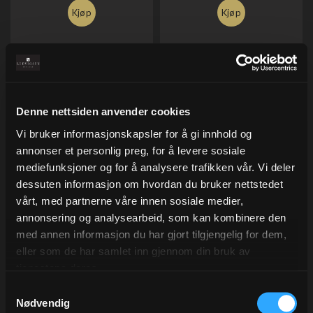
Kjøp
Kjøp
Denne nettsiden anvender cookies
Vi bruker informasjonskapsler for å gi innhold og
annonser et personlig preg, for å levere sosiale
mediefunksjoner og for å analysere trafikken vår. Vi deler
dessuten informasjon om hvordan du bruker nettstedet
Silkepapir White, 19 gr
Lable Gray, rund
vårt, med partnerne våre innen sosiale medier,
50x75 cm, à 480 ark.
Ø48 mm. á 250 stk.
annonsering og analysearbeid, som kan kombinere den
Syrefritt
Varenr
0033.06
med annen informasjon du har gjort tilgjengelig for dem,
Varenr
133-23N
eller som de har samlet inn gjennom din bruk av
181,00
260,00
tjenestene deres.
Eks.Mva
Eks.Mva
Samtykkevalg
Nødvendig