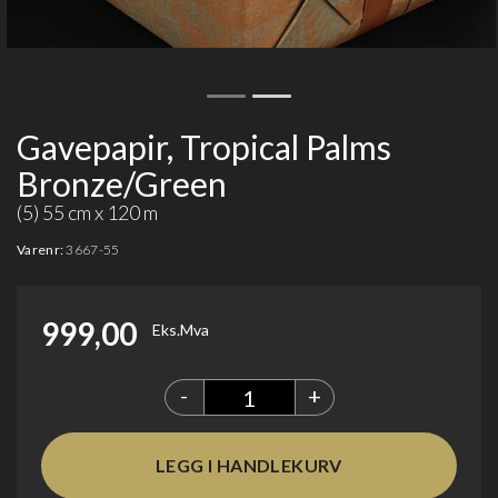
Gavepapir, Tropical Palms
Bronze/Green
(5) 55 cm x 120 m
Varenr:
3667-55
999,00
Eks.Mva
-
+