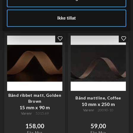
Eks.Mva
Eks.Mva
Ikke tillat
Kjøp
Kjøp
Bånd ribbet matt, Golden
Bånd mattline, Coffee
Brown
10 mm x 250 m
15 mm x 90 m
Varenr
20090-10
Varenr
5315.69
158,00
59,00
Eks.Mva
Eks.Mva