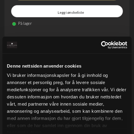
Legg i ønskeliste
På lager
Denne nettsiden anvender cookies
Vi bruker informasjonskapsler for å gi innhold og
annonser et personlig preg, for å levere sosiale
Beskrivelse
mediefunksjoner og for å analysere trafikken vår. Vi deler
dessuten informasjon om hvordan du bruker nettstedet
FSC mix, 70 gr.
Kobberfarget papir med blågrønt mønster av palmer,
vårt, med partnerne våre innen sosiale medier,
leopard og slanger.
annonsering og analysearbeid, som kan kombinere den
Papiret har shimmereffekt.
med annen informasjon du har gjort tilgjengelig for dem,
Ensfarget innsidetrykk i en grønn nyanse.
eller som de har samlet inn gjennom din bruk av
tjenestene deres.