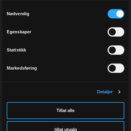
Finnes i flere farger - se under Alternativer til høyre.
Samtykkevalg
Nødvendig
Båndet på bildet heter art.no 5318.50
Tilbehør
Alternativer
Egenskaper
Statistikk
Markedsføring
Detaljer
Bånd Recycled, Military
Garn Jute Natur, 1 kg
Blue
2 mm x 550 m
12 mm x 90 m
Tillat alle
Varenr
1364G.00
Varenr
5319.57
204,00
154,00
tillat utvalg