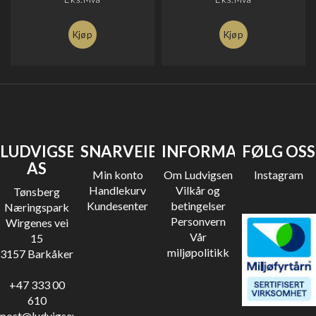
Kjøp
Kjøp
LUDVIGSEN
SNARVEIER
INFORMASJON
FØLG OSS
AS
Min konto
Om Ludvigsen
Instagram
Handlekurv
Vilkår og
Tønsberg
Kundesenter
betingelser
Næringspark
Personvern
Wirgenes vei
Vår
15
miljøpolitikk
3157 Barkåker
+47 333 00
610
post@ludvigsen.no