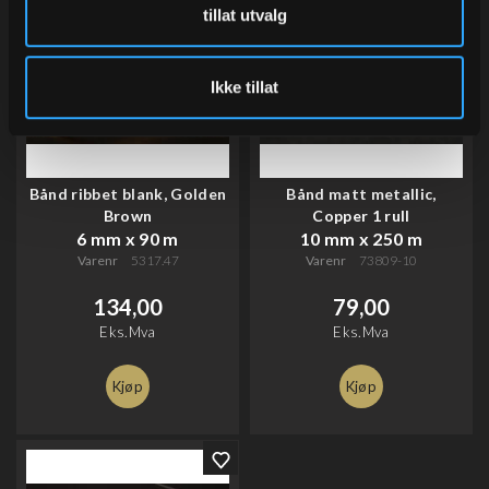
tillat utvalg
Ikke tillat
Bånd ribbet blank, Golden
Bånd matt metallic,
Brown
Copper 1 rull
6 mm x 90 m
10 mm x 250 m
Varenr
5317.47
Varenr
73809-10
134,00
79,00
Eks.Mva
Eks.Mva
Kjøp
Kjøp