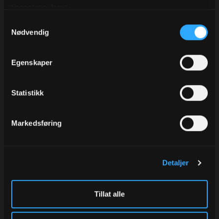
tjenestene deres.
Samtykkevalg
Nødvendig
Egenskaper
Statistikk
Silkepapir Coral, 19 gr
Silkepapir Tan, 19 gr
50x75 cm, à 480 ark
50x75 cm, à 480 ark
Varenr
133-69
Varenr
133-42
Markedsføring
260,00
260,00
Eks.Mva
Eks.Mva
Detaljer
Kjøp
Kjøp
Tillat alle