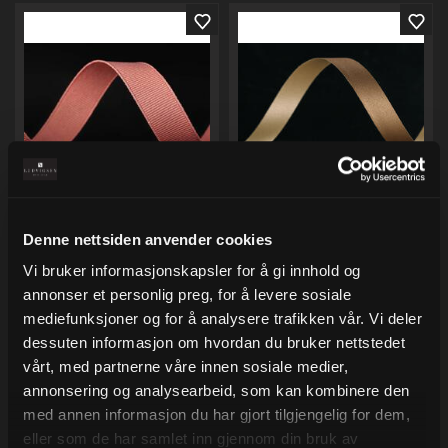
Bånd ribbet matt, Light
Bånd Opak, Gold
Coral
Denne nettsiden anvender cookies
10 mm x 200 m
15 mm x 90 m
Varenr
50634-10
Vi bruker informasjonskapsler for å gi innhold og
Varenr
5315.36
annonser et personlig preg, for å levere sosiale
158,00
55,00
mediefunksjoner og for å analysere trafikken vår. Vi deler
Eks.Mva
Eks.Mva
dessuten informasjon om hvordan du bruker nettstedet
vårt, med partnerne våre innen sosiale medier,
Kjøp
Kjøp
annonsering og analysearbeid, som kan kombinere den
med annen informasjon du har gjort tilgjengelig for dem,
eller som de har samlet inn gjennom din bruk av