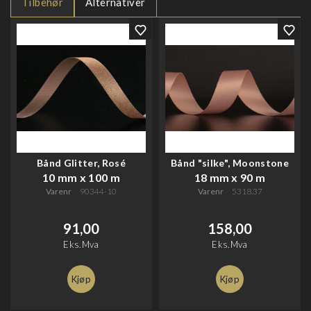
Tilbehør
Alternativer
Bånd Glitter, Rosé
Bånd "silke", Moonstone
10 mm x 100 m
18 mm x 90 m
Varenr
90344-10
Varenr
5318.37
91,00
158,00
Eks.Mva
Eks.Mva
Kjøp
Kjøp