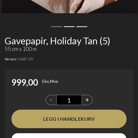
Gavepapir, Holiday Tan (5)
55 cm x 100 m
Varenr:
3687-55
999,00
Eks.Mva
-
+