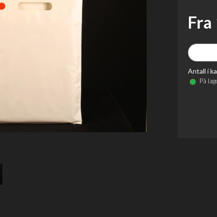
Fra
Antall i k
På lag