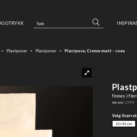
OGOTRYKK
INSPIRA
>
Plastposer
>
Plastposer
>
Plastpose, Creme matt - coex
Plast
finnes i fle
Varenr:
2999
Velg Størrel
25×35 cm