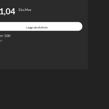
 1,04
Eks.Mva
Legg i ønskeliste
art:
500
er