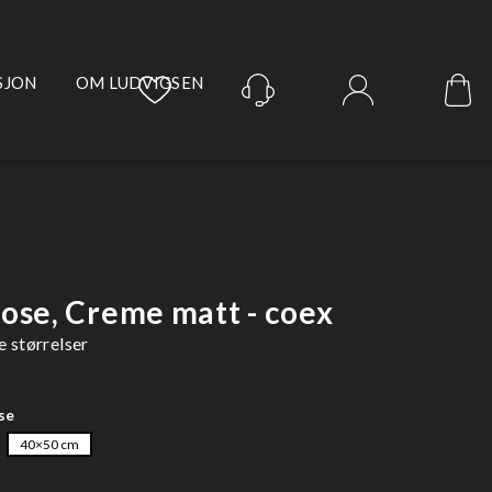
SJON
OM LUDVIGSEN
Logg inn
pose, Creme matt - coex
re størrelser
se
40×50 cm