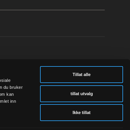
N
FØLG OSS
Tillat alle
Instagram
osiale
n du bruker
tillat utvalg
som kan
mlet inn
Ikke tillat