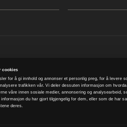
SNARVEIER
INFORMASJO
r cookies
Min konto
Om Ludvigsen
er for å gi innhold og annonser et personlig preg, for å levere s
Handlekurv
Vilkår og betingelser
nalysere trafikken vår. Vi deler dessuten informasjon om hvorda
Kundesenter
Personvern
nerne våre innen sosiale medier, annonsering og analysearbeid, 
Vår miljøpolitikk
formasjon du har gjort tilgjengelig for dem, eller som de har sa
stene deres.