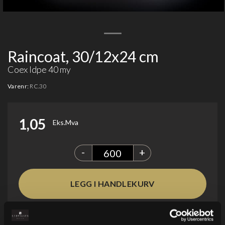
Raincoat, 30/12x24 cm
Coex ldpe 40 my
Varenr:
RC.30
1,05
Eks.Mva
-
+
Legg i ønskeliste