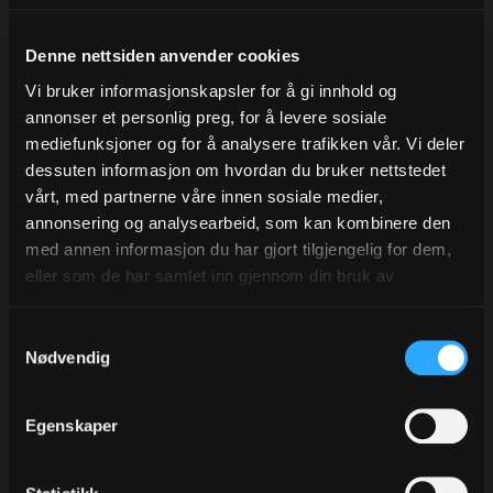
Antall i kart:
600
På lager
Denne nettsiden anvender cookies
Vi bruker informasjonskapsler for å gi innhold og
annonser et personlig preg, for å levere sosiale
mediefunksjoner og for å analysere trafikken vår. Vi deler
dessuten informasjon om hvordan du bruker nettstedet
vårt, med partnerne våre innen sosiale medier,
annonsering og analysearbeid, som kan kombinere den
med annen informasjon du har gjort tilgjengelig for dem,
Beskrivelse
eller som de har samlet inn gjennom din bruk av
tjenestene deres.
Med sidefals
Samtykkevalg
Passer til f.eks disse posestørrelser:
Nødvendig
24x10x21 cm
28x10x24 cm
30x10x25 cm
Egenskaper