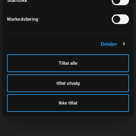
Statistikk
Markedsføring
LUDVIGSEN AS
Detaljer
Tønsberg Næringspark
Wirgenes vei 15
3157 Barkåker
Tillat alle
+47 333 00 610
post@ludvigsen.no
tillat utvalg
Org nr.: NO 912 131 882 MVA
Ikke tillat