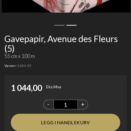
Gavepapir, Avenue des Fleurs
(5)
55 cm x 100 m
Varenr:
3654-55
1 044,00
Eks.Mva
-
+