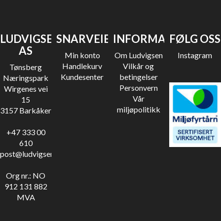
LUDVIGSEN
SNARVEIER
INFORMASJON
FØLG OSS
AS
Min konto
Om Ludvigsen
Instagram
Handlekurv
Vilkår og
Tønsberg
Kundesenter
betingelser
Næringspark
Personvern
Wirgenes vei
Vår
15
miljøpolitikk
3157 Barkåker
+47 333 00
610
post@ludvigsen.no
Org nr.: NO
912 131 882
MVA