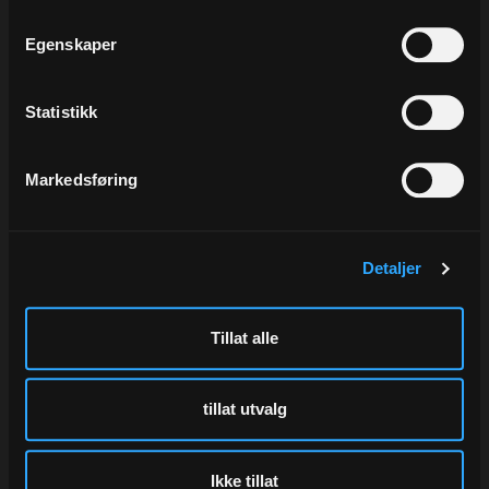
Egenskaper
Statistikk
Markedsføring
Detaljer
Bånd mattline, Fresco
Bånd poly, Amethyst
10 mm x 250 m
10 mm x 250 m
Varenr
220042-10
Varenr
13610-10
Tillat alle
59,00
33,00
Eks.Mva
Eks.Mva
tillat utvalg
Kjøp
Kjøp
Ikke tillat