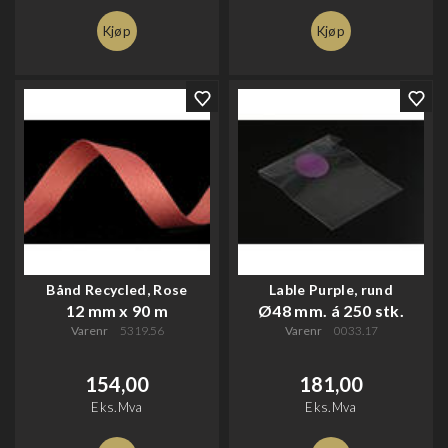
Kjøp
Kjøp
Bånd Recycled, Rose
Lable Purple, rund
12 mm x 90 m
Ø48 mm. á 250 stk.
Varenr
5319.56
Varenr
0033.17
154,00
181,00
Eks.Mva
Eks.Mva