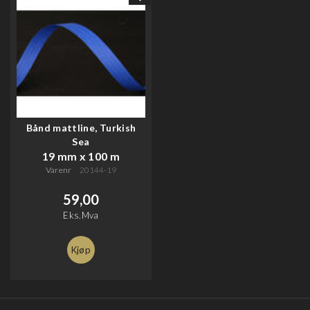
Bånd mattline, Turkish
Sea
19 mm x 100 m
Varenr
20144-19
59,00
Eks.Mva
Kjøp