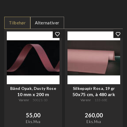
Tilbehør
Alternativer
Bånd Opak, Dusty Rose
Silkepapir Rosa, 19 gr
10 mm x 200 m
50x75 cm, à 480 ark
Varenr
50021-10
Varenr
133-68E
55,00
260,00
Eks.Mva
Eks.Mva