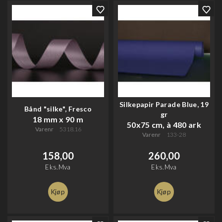
Silkepapir Parade Blue, 19
Bånd "silke", Fresco
gr
18 mm x 90 m
50x75 cm, à 480 ark
Varenr
5318.16
Varenr
133-28
158,00
260,00
Eks.Mva
Eks.Mva
Kjøp
Kjøp