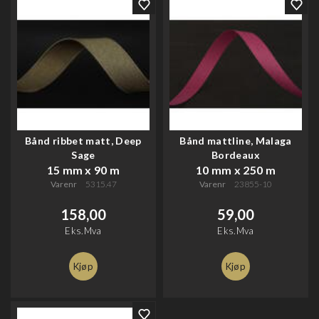
Bånd ribbet matt, Deep
Bånd mattline, Malaga
Sage
Bordeaux
15 mm x 90 m
10 mm x 250 m
Varenr
5315.47
Varenr
23855-10
158,00
59,00
Eks.Mva
Eks.Mva
Kjøp
Kjøp