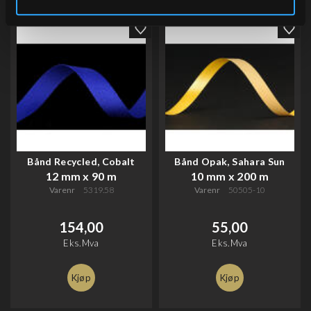
Bånd Recycled, Cobalt
Bånd Opak, Sahara Sun
12 mm x 90 m
10 mm x 200 m
Varenr
5319.58
Varenr
50505-10
154,00
55,00
Eks.Mva
Eks.Mva
Kjøp
Kjøp