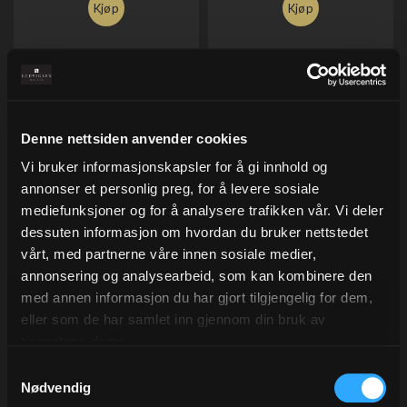
Kjøp
Kjøp
Denne nettsiden anvender cookies
Vi bruker informasjonskapsler for å gi innhold og
annonser et personlig preg, for å levere sosiale
mediefunksjoner og for å analysere trafikken vår. Vi deler
dessuten informasjon om hvordan du bruker nettstedet
Cellotape, Transparent 15
Bånd mattline, Fresco
vårt, med partnerne våre innen sosiale medier,
mm x 66 m
10 mm x 250 m
annonsering og analysearbeid, som kan kombinere den
à 10 rl
Varenr
20042-10
med annen informasjon du har gjort tilgjengelig for dem,
Varenr
901.1566
eller som de har samlet inn gjennom din bruk av
297,00
59,00
tjenestene deres.
Eks.Mva
Eks.Mva
Samtykkevalg
Nødvendig
Kjøp
Kjøp