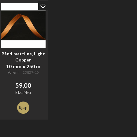
Bånd mattline, Light
Copper
10 mm x 250 m
Varenr
23857-10
59,00
Eks.Mva
Kjøp