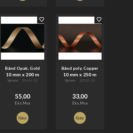
Bånd Opak, Gold
Bånd poly, Copper
10 mm x 200 m
10 mm x 250 m
Varenr
50634-10
Varenr
10010-10
55,00
33,00
Eks.Mva
Eks.Mva
Kjøp
Kjøp