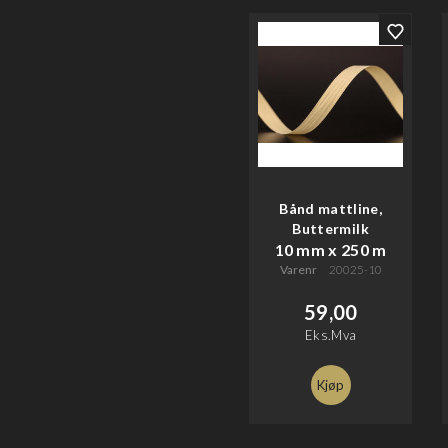
Bånd mattline,
Buttermilk
10 mm x 250 m
Varenr
20025-10
59,00
Eks.Mva
Kjøp