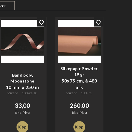
ver
Silkepapir Powder,
19 gr
Bånd poly,
50x75 cm, à 480
Moonstone
10 mm x 250 m
ark
Varenr
10040-10
Varenr
133-73
33,00
260,00
Eks.Mva
Eks.Mva
Kjøp
Kjøp