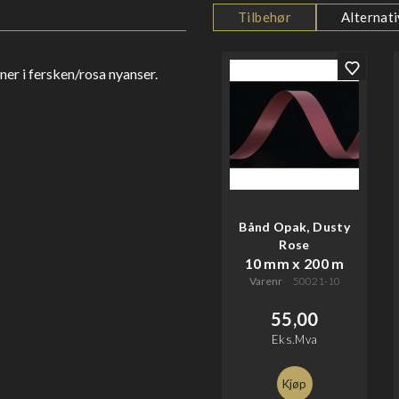
Tilbehør
Alternati
r i fersken/rosa nyanser.
Bånd Opak, Dusty
Rose
10 mm x 200 m
Varenr
50021-10
55,00
Eks.Mva
Kjøp