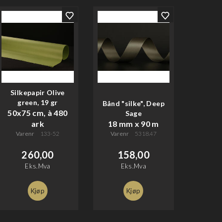
Silkepapir Olive
green, 19 gr
Bånd "silke", Deep
50x75 cm, à 480
Sage
ark
18 mm x 90 m
Varenr
133-52
Varenr
5318.47
260,00
158,00
Eks.Mva
Eks.Mva
Kjøp
Kjøp