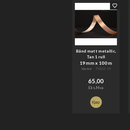
Bånd matt metallic,
Tan 1 rull
19 mm x 100 m
Varenr
73815-19
65,00
Eks.Mva
Kjøp