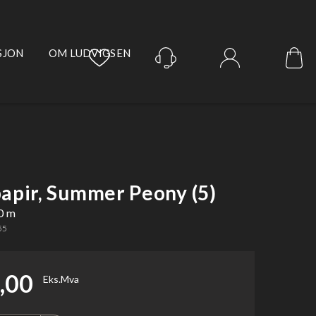
SJON
OM LUDVIGSEN
Logg inn
apir, Summer Peony (5)
0 m
55
,00
Eks.Mva