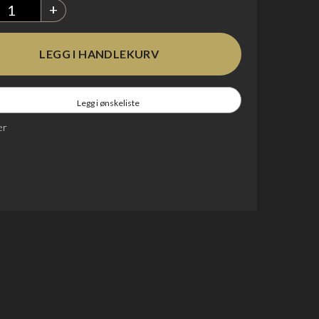
+
Legg i ønskeliste
er