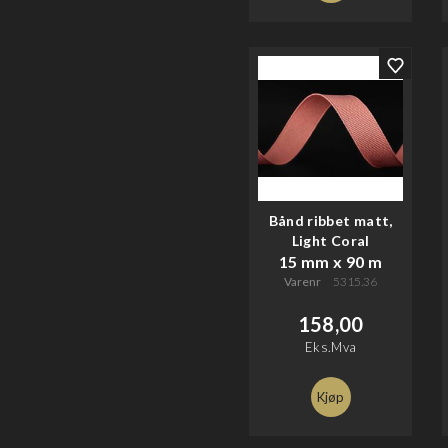
Bånd ribbet matt,
Light Coral
15 mm x 90 m
Varenr
5315.36
158,00
Eks.Mva
Kjøp