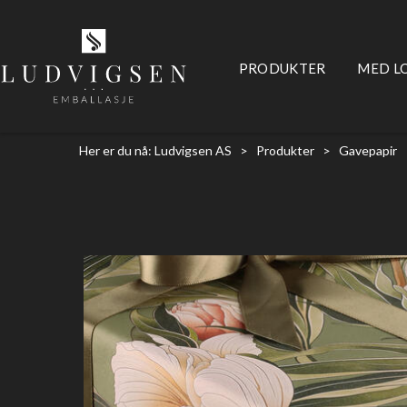
PRODUKTER
MED L
Her er du nå:
Ludvigsen AS
>
Produkter
>
Gavepapir