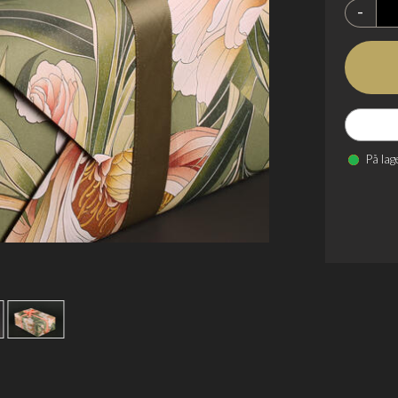
-
På lag