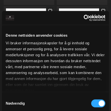
Denne nettsiden anvender cookies
Vi bruker informasjonskapsler for å gi innhold og
annonser et personlig preg, for å levere sosiale
mediefunksjoner og for å analysere trafikken vår. Vi deler
Bånd ribbet blank, Apricot
Bånd Opak, Burgundy
dessuten informasjon om hvordan du bruker nettstedet
Nectar
10 mm x 200 m
vårt, med partnerne våre innen sosiale medier,
10 mm x 50 m
Varenr
50018-10
annonsering og analysearbeid, som kan kombinere den
Varenr
206310.27
med annen informasjon du har gjort tilgjengelig for dem,
55,00
72,00
eller som de har samlet inn gjennom din bruk av
Eks.Mva
Eks.Mva
tjenestene deres.
Samtykkevalg
Kjøp
Kjøp
Nødvendig