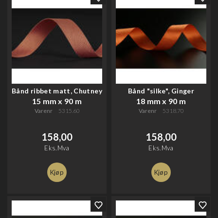
Bånd ribbet matt, Chutney
Bånd "silke", Ginger
15 mm x 90 m
18 mm x 90 m
Varenr
5315.60
Varenr
5318.70
158,00
158,00
Eks.Mva
Eks.Mva
Kjøp
Kjøp