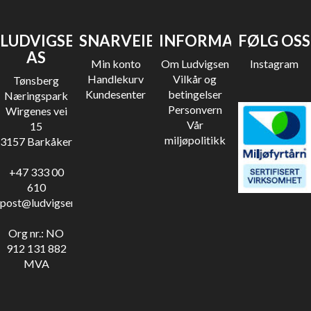
LUDVIGSEN
SNARVEIER
INFORMASJON
FØLG OSS
AS
Min konto
Om Ludvigsen
Instagram
Handlekurv
Vilkår og
Tønsberg
Kundesenter
betingelser
Næringspark
Personvern
Wirgenes vei
Vår
15
miljøpolitikk
3157 Barkåker
+47 333 00
610
post@ludvigsen.no
Org nr.: NO
912 131 882
MVA