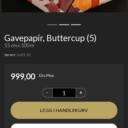
Gavepapir, Buttercup (5)
55 cm x 100 m
Varenr:
3691-55
999,00
Eks.Mva
-
+