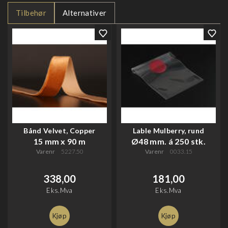
Tilbehør
Alternativer
Bånd Velvet, Copper
Lable Mulberry, rund
15 mm x 90 m
Ø48 mm. á 250 stk.
Varenr
5227.50
Varenr
0033.15
338,00
181,00
Eks.Mva
Eks.Mva
Kjøp
Kjøp