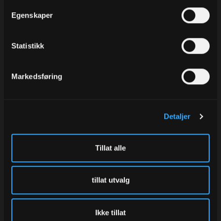
Egenskaper
Statistikk
Markedsføring
Bånd ribbet blank, Rose
Silkepapir Cabernet, 19 gr
Detaljer
Dust
50x75 cm, à 480 ark
10 mm x 50 m
Varenr
133-38N
Varenr
206310.47
Tillat alle
260,00
72,00
Eks.Mva
Eks.Mva
tillat utvalg
Kjøp
Kjøp
Ikke tillat