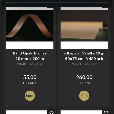
Bånd Opak, Bronze
Silkepapir Vanilla, 19 gr
10 mm x 200 m
50x75 cm, à 480 ark
Varenr
50723-10
Varenr
133-33N
55,00
260,00
Eks.Mva
Eks.Mva
Kjøp
Kjøp