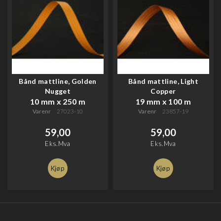
Bånd mattline, Golden
Bånd mattline, Light
Nugget
Copper
10 mm x 250 m
19 mm x 100 m
Varenr
27023-10
Varenr
23857-19
59,00
59,00
Eks.Mva
Eks.Mva
Kjøp
Kjøp