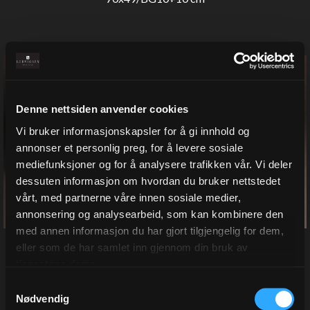
Denne nettsiden anvender cookies
Vi bruker informasjonskapsler for å gi innhold og
annonser et personlig preg, for å levere sosiale
mediefunksjoner og for å analysere trafikken vår. Vi deler
dessuten informasjon om hvordan du bruker nettstedet
vårt, med partnerne våre innen sosiale medier,
annonsering og analysearbeid, som kan kombinere den
med annen informasjon du har gjort tilgjengelig for dem,
Miljøfordeler
eller som de har samlet inn gjennom din bruk av
tjenestene deres.
Samtykkevalg
Det er mange miljøfordeler
Nødvendig