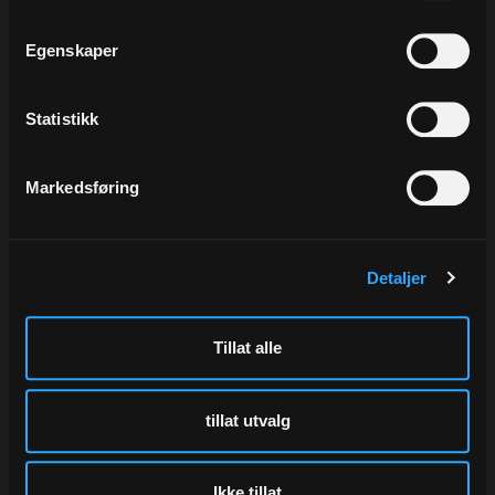
med å velge fraktposer i papir:
- FSC sertifisert
Egenskaper
- fibre fra langsomt voksende skog
gir et tynt men sterkt materiale
- skogen tar opp CO2 mens den vokser,
Statistikk
noe som reduserer karbonavtrykket
- for hvert tre som blir felt, plantes det tre nye
- korte avstander mellom fabrikk og
Markedsføring
tremassefabrikk gir lavere CO2-utslipp
- trykkes med vannbasert og biologisk
nedbrytbart blekk
- 100% grønn energi i fabrikken
Detaljer
- posene er 100% biologisk nedbrytbare
Tillat alle
Paptic Sterna
tillat utvalg
Ønskes en spesielt slitesterk fraktpose
finnes det idag et unikt produkt
Ikke tillat