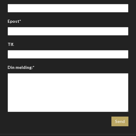
Epost*
Tlf.
Din melding:*
Send