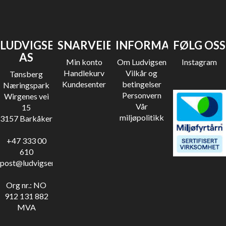
LUDVIGSEN
SNARVEIER
INFORMASJON
FØLG OSS
AS
Min konto
Om Ludvigsen
Instagram
Handlekurv
Vilkår og
Tønsberg
Kundesenter
betingelser
Næringspark
Personvern
Wirgenes vei
Vår
15
miljøpolitikk
3157 Barkåker
+47 333 00
610
post@ludvigsen.no
Org nr.: NO
912 131 882
MVA