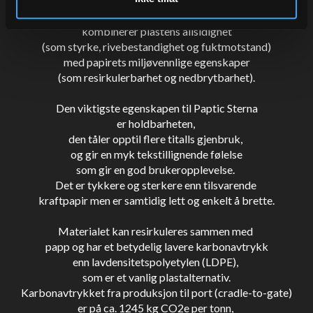
ute på markedet.
Paptic Sterna er en papirkvalitet som
kombinerer plastens allsidighet
(som styrke, rivebestandighet og fuktmotstand)
med papirets miljøvennlige egenskaper
(som resirkulerbarhet og nedbrytbarhet).
Den viktigste egenskapen til Paptic Sterna
er holdbarheten,
den tåler opptil flere titalls gjenbruk,
og gir en myk tekstillignende følelse
som gir en god brukeropplevelse.
Det er tykkere og sterkere enn tilsvarende
kraftpapir men er samtidig lett og enkelt å brette.
Materialet kan resirkuleres sammen med
papp og har et betydelig lavere karbonavtrykk
enn lavdensitetspolyetylen (LDPE),
som er et vanlig plastalternativ.
Karbonavtrykket fra produksjon til port (cradle-to-gate)
er på ca. 1245 kg CO2e per tonn,