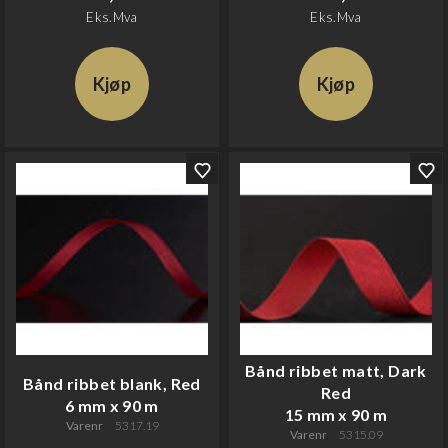
Eks.Mva
Eks.Mva
Kjøp
Kjøp
Bånd ribbet matt, Dark
Bånd ribbet blank, Red
Red
6 mm x 90 m
15 mm x 90 m
Varenr
5317.19
Varenr
5315.09