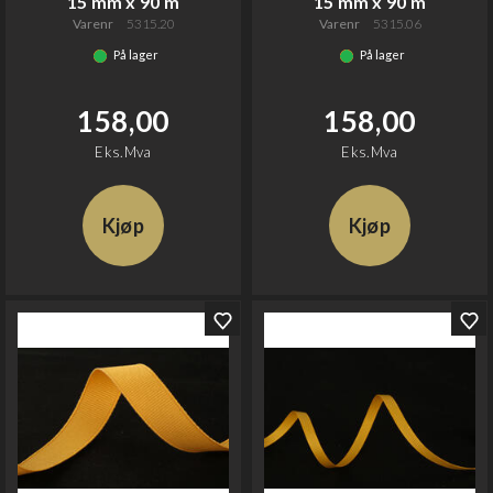
15 mm x 90 m
15 mm x 90 m
Varenr
5315.20
Varenr
5315.06
På lager
På lager
158,00
158,00
Eks.Mva
Eks.Mva
Kjøp
Kjøp