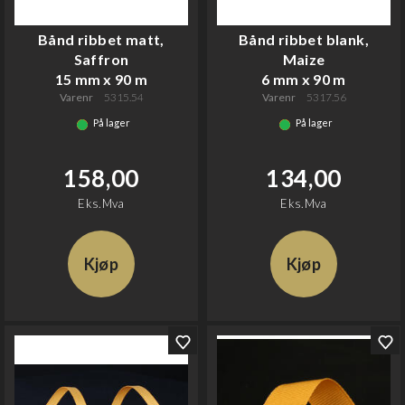
Bånd ribbet matt,
Bånd ribbet blank,
Saffron
Maize
15 mm x 90 m
6 mm x 90 m
Varenr
5315.54
Varenr
5317.56
På lager
På lager
158,00
134,00
Eks.Mva
Eks.Mva
Kjøp
Kjøp