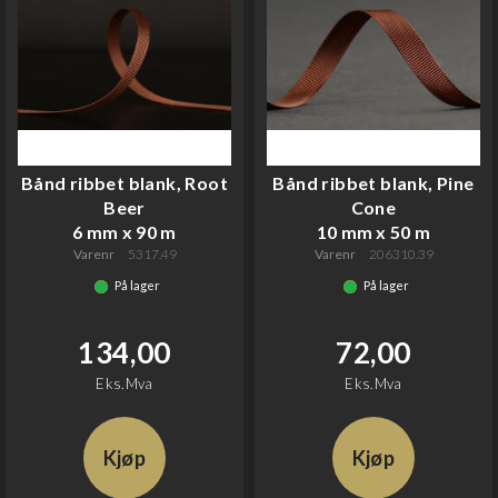
Bånd ribbet blank, Root
Bånd ribbet blank, Pine
Beer
Cone
6 mm x 90 m
10 mm x 50 m
Varenr
5317.49
Varenr
206310.39
På lager
På lager
134,00
72,00
Eks.Mva
Eks.Mva
Kjøp
Kjøp