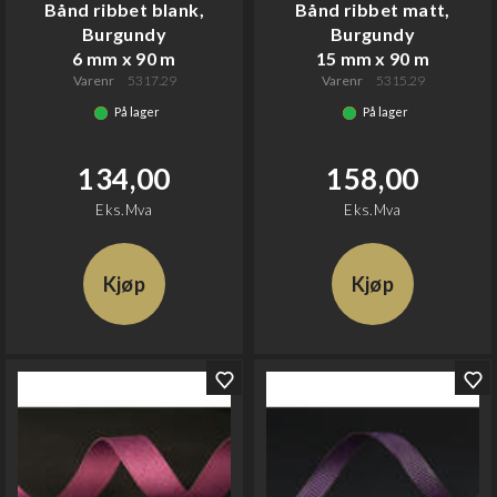
Bånd ribbet blank,
Bånd ribbet matt,
Burgundy
Burgundy
6 mm x 90 m
15 mm x 90 m
Varenr
5317.29
Varenr
5315.29
På lager
På lager
134,00
158,00
Eks.Mva
Eks.Mva
Kjøp
Kjøp