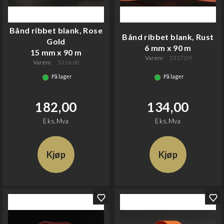
Bånd ribbet blank, Rose
Bånd ribbet blank, Rust
Gold
6 mm x 90 m
15 mm x 90 m
Varenr
5317.09
Varenr
5316.60
På lager
På lager
182,00
134,00
Eks.Mva
Eks.Mva
Kjøp
Kjøp