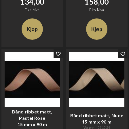
134,00
158,00
Eks.Mva
Eks.Mva
Kjøp
Kjøp
Bånd ribbet matt,
Bånd ribbet matt, Nude
Pastel Rose
15 mm x 90 m
15 mm x 90 m
Varenr
5315.24