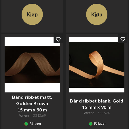
Kjøp
Kjøp
Bånd ribbet matt,
Bånd ribbet blank, Gold
Golden Brown
15 mm x 90 m
15 mm x 90 m
Varenr
5316.30
Varenr
5315.69
På lager
På lager