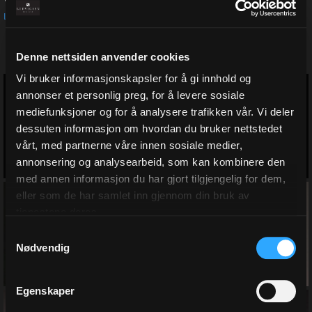
Vi leverer også fraktemballasje med logotrykk, se under fanen «
Med
Logotrykk
»
Denne nettsiden anvender cookies
Vi bruker informasjonskapsler for å gi innhold og
annonser et personlig preg, for å levere sosiale
mediefunksjoner og for å analysere trafikken vår. Vi deler
fraktposer
dessuten informasjon om hvordan du bruker nettstedet
vårt, med partnerne våre innen sosiale medier,
annonsering og analysearbeid, som kan kombinere den
med annen informasjon du har gjort tilgjengelig for dem,
eller som de har samlet inn gjennom din bruk av
tjenestene deres.
fraktesker
Samtykkevalg
Nødvendig
Egenskaper