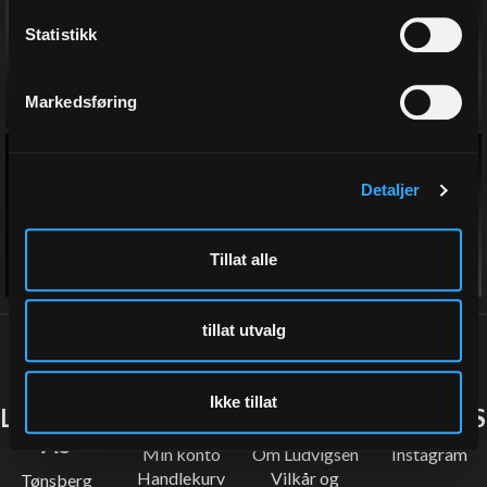
Statistikk
pakkepapp
Markedsføring
Detaljer
tape & utstyr
Tillat alle
tillat utvalg
Ikke tillat
LUDVIGSEN
SNARVEIER
INFORMASJON
FØLG OSS
AS
Min konto
Om Ludvigsen
Instagram
Handlekurv
Vilkår og
Tønsberg