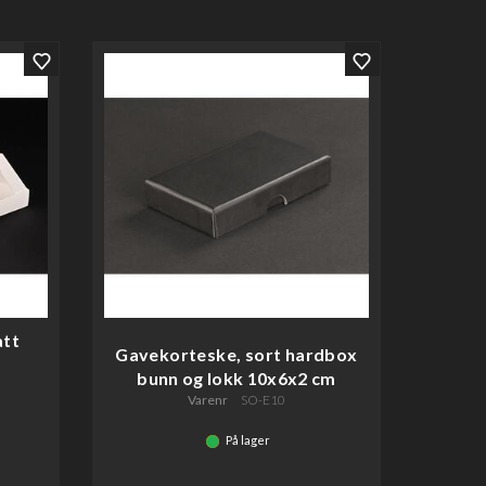
att
Gavekorteske, sort hardbox
bunn og lokk 10x6x2 cm
Varenr
SO-E10
På lager