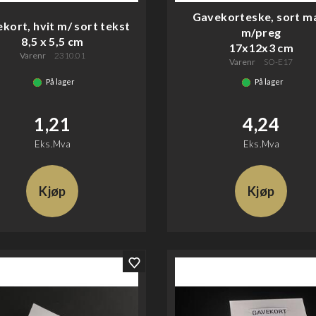
Gavekorteske, sort m
kort, hvit m/ sort tekst
m/preg
8,5 x 5,5 cm
17x12x3 cm
Varenr
2310.01
Varenr
SO-E17
På lager
På lager
1,21
4,24
Eks.Mva
Eks.Mva
Kjøp
Kjøp