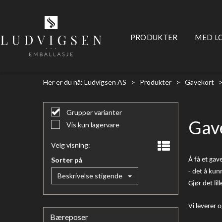
PRODUKTER
MED L
Her er du nå:
Ludvigsen AS
>
Produkter
>
Gavekort
Grupper varianter
Gav
Vis kun lagervare
Velg visning:
Sorter på
Å få et gav
- det å kun
Beskrivelse stigende
Gjør det li
Vi leverer 
Bæreposer