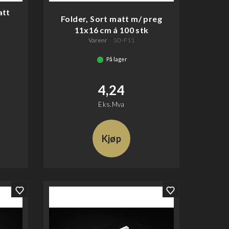
att
Folder, Sort matt m/ preg
11x16 cm á 100 stk
Varenr
SO-F11
På lager
4,24
Eks.Mva
Kjøp