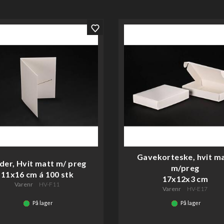
Gavekorteske, hvit m
der, Hvit matt m/ preg
m/preg
11x16 cm á 100 stk
17x12x3 cm
Varenr
HV-F11
Varenr
HV-E17
På lager
På lager