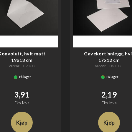
Konvolutt, hvit matt
Gavekortinnlegg, hvi
19x13 cm
17x12 cm
Varenr
HV-K17
Varenr
HV-E17-I
På lager
På lager
3,91
2,19
Eks.Mva
Eks.Mva
Kjøp
Kjøp