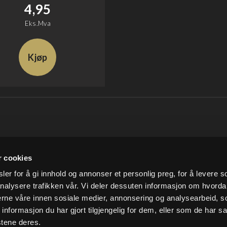
4,95
Eks.Mva
Kjøp
SNARVEIER
INFORMASJO
r cookies
Min konto
Om Ludvigsen
er for å gi innhold og annonser et personlig preg, for å levere s
Handlekurv
Vilkår og betingelser
nalysere trafikken vår. Vi deler dessuten informasjon om hvorda
Kundesenter
Personvern
Vår miljøpolitikk
nerne våre innen sosiale medier, annonsering og analysearbeid, 
formasjon du har gjort tilgjengelig for dem, eller som de har sa
stene deres.