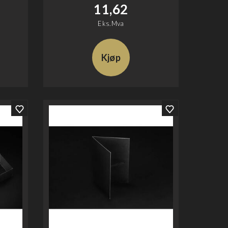
11,62
Eks.Mva
Kjøp