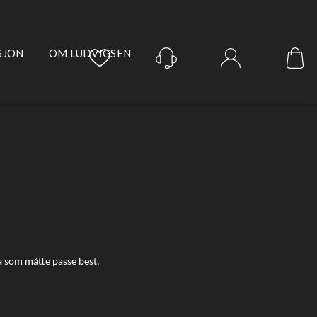
SJON
OM LUDVIGSEN
Logg inn
hva som måtte passe best.