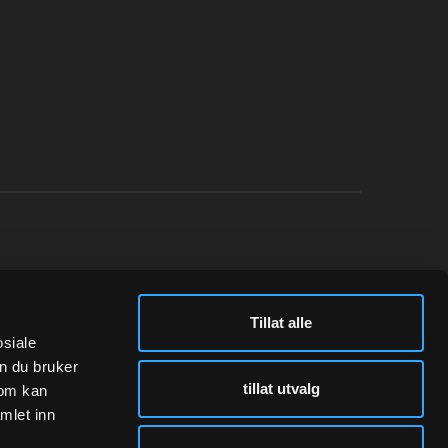
N
FØLG OSS
Tillat alle
Instagram
osiale
n du bruker
tillat utvalg
som kan
mlet inn