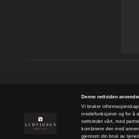
LUDVIGSEN AS
Denne nettsiden anvende
Tønsberg Næringspark
Vi bruker informasjonskapsl
Wirgenes vei 15
mediefunksjoner og for å a
3157 Barkåker
nettstedet vårt, med part
+47 333 00 610
kombinere den med annen in
post@ludvigsen.no
gjennom din bruk av tjene