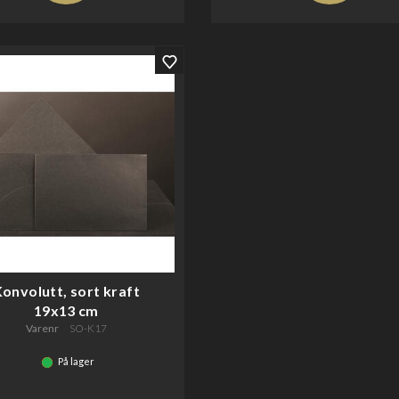
onvolutt, sort kraft
19x13 cm
Varenr
SO-K17
På lager