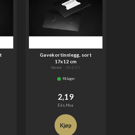
t
Gavekortinnlegg, sort
17x12 cm
Varenr
SO-E17-I
På lager
2,19
Eks.Mva
Kjøp