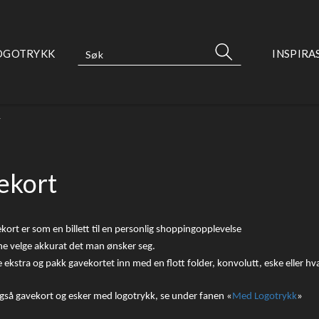
OGOTRYKK
INSPIRA
>
ekort
ekort er som en billett til en personlig shoppingopplevelse
ne velge akkurat det man ønsker seg.
lle ekstra og pakk gavekortet inn med en flott folder, konvolutt, eske eller 
også gavekort og esker med logotrykk, se under fanen «
Med Logotrykk
»