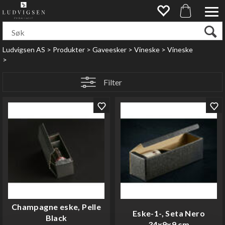
Ludvigsen AS
>
Produkter
>
Gaveesker
>
Vineske
>
Vineske
>
Filter
Champagne eske, Pelle
Eske-1-, Seta Nero
Black
34x9x9 cm