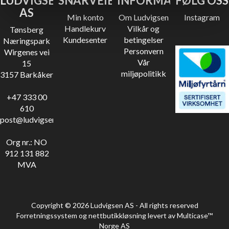
LUDVIGSEN
SNARVEIER
INFORMASJON
FØLG OSS
AS
Min konto
Om Ludvigsen
Instagram
Handlekurv
Vilkår og
Tønsberg
Kundesenter
betingelser
Næringspark
Personvern
Wirgenes vei
Vår
15
miljøpolitikk
3157 Barkåker
+47 333 00
610
post@ludvigsen.no
Org nr.: NO
912 131 882
MVA
Copyright © 2026 Ludvigsen AS - All rights reserved
Forretningssystem
og
nettbutikkløsning
levert av
Multicase™
Norge AS