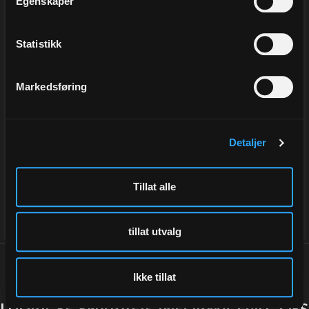
Egenskaper
Eske-2-, Pelle Black
Eske-4-, Seta Nero
Statistikk
34x18,5x9 cm, à 30 stk
34x37x9 cm
Varenr
SC33718
Varenr
SC13759
Markedsføring
På lager
På lager
36,00
36,00
Detaljer
Eks.Mva
Eks.Mva
Tillat alle
Kjøp
Kjøp
tillat utvalg
Ikke tillat