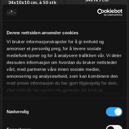
34x10x10 cm, à 50 stk
Varenr
SC13756
Varenr
SC33819
På lager
På lager
22,17
13,81
Denne nettsiden anvender cookies
Eks.Mva
Eks.Mva
Vi bruker informasjonskapsler for å gi innhold og
annonser et personlig preg, for å levere sosiale
mediefunksjoner og for å analysere trafikken vår. Vi deler
Kjøp
Kjøp
dessuten informasjon om hvordan du bruker nettstedet
vårt, med partnerne våre innen sosiale medier,
annonsering og analysearbeid, som kan kombinere den
med annen informasjon du har gjort tilgjengelig for dem,
eller som de har samlet inn gjennom din bruk av
tjenestene deres.
Samtykkevalg
Nødvendig