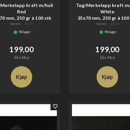
Merkelapp kraft m/hull
Tag/Merkelapp kraft m/
Red
White
70 mm, 250 gr à 100 stk
35x70 mm, 250 gr à 100
Varenr
17.11
Varenr
17.06
På lager
På lager
199,00
199,00
Eks.Mva
Eks.Mva
Kjøp
Kjøp