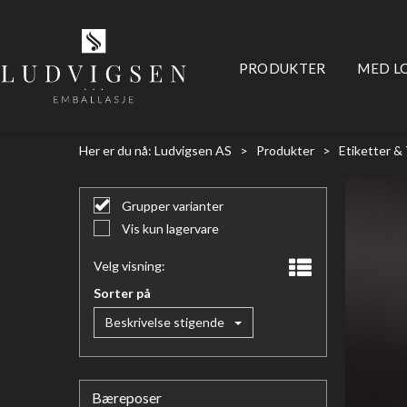
PRODUKTER
MED L
Her er du nå:
Ludvigsen AS
>
Produkter
>
Etiketter &
Grupper varianter
Vis kun lagervare
Velg visning:
Sorter på
Beskrivelse stigende
Bæreposer