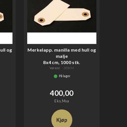
ull og
Merkelapp. manilla med hull og
malje
8x4 cm, 1000 stk.
Varenr
308-M
På lager
400,00
Eks.Mva
Kjøp