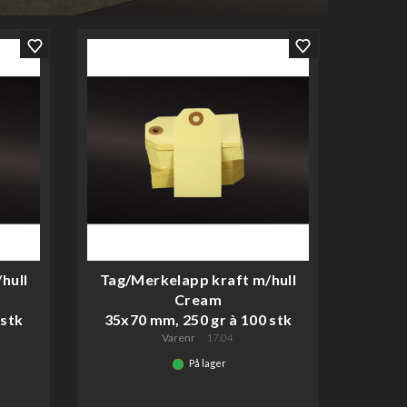
hull
Tag/Merkelapp kraft m/hull
Cream
 stk
35x70 mm, 250 gr à 100 stk
Varenr
17.04
På lager