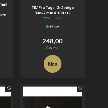
hull
Til/ Fra Tags, Gråbeige
80x47 mm á 100 stk
 stk
Varenr
15.21
På lager
248,00
Eks.Mva
Kjøp