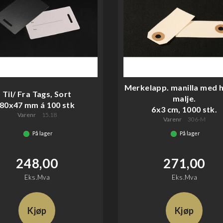
Merkelapp. manilla med h
Til/ Fra Tags, Sort
malje.
80x47 mm á 100 stk
6x3 cm, 1000 stk.
Varenr
15.18
Varenr
306-M
På lager
På lager
248,00
271,00
Eks.Mva
Eks.Mva
Kjøp
Kjøp