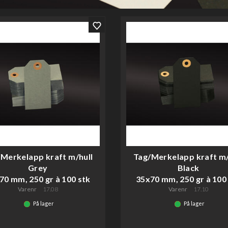
Merkelapp kraft m/hull
Tag/Merkelapp kraft m/
Grey
Black
70 mm, 250 gr à 100 stk
35x70 mm, 250 gr à 100
Varenr
17.08
Varenr
17.10
På lager
På lager