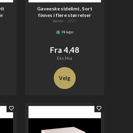
it
Gaveeske sidelimt, Sort
er
finnes i flere størrelser
Varenr
1997/
På lager
Fra 4,48
Eks.Mva
Velg