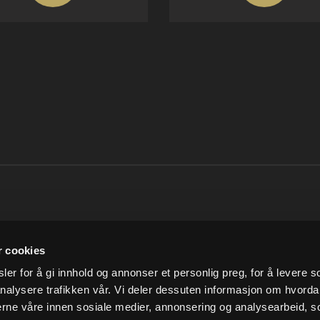
SNARVEIER
INFORMASJO
r cookies
Min konto
Om Ludvigsen
er for å gi innhold og annonser et personlig preg, for å levere s
Handlekurv
Vilkår og betingelser
nalysere trafikken vår. Vi deler dessuten informasjon om hvorda
Kundesenter
Personvern
Vår miljøpolitikk
nerne våre innen sosiale medier, annonsering og analysearbeid, 