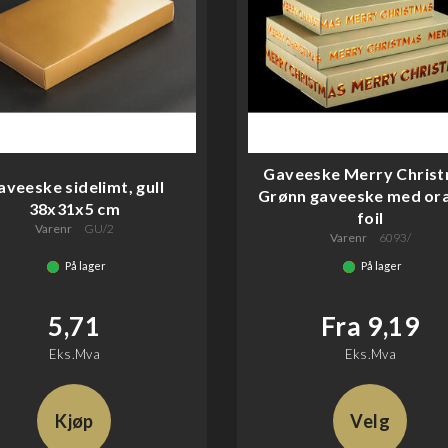
Gaveeske Merry Chris
aveeske sidelimt, gull
Grønn gaveeske med ora
38x31x5 cm
foil
Varenr
GU/2
Varenr
6093/
På lager
På lager
5,71
Fra 9,19
Eks.Mva
Eks.Mva
Kjøp
Velg