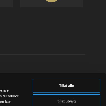
N
FØLG OSS
Tillat alle
Instagram
osiale
n du bruker
tillat utvalg
som kan