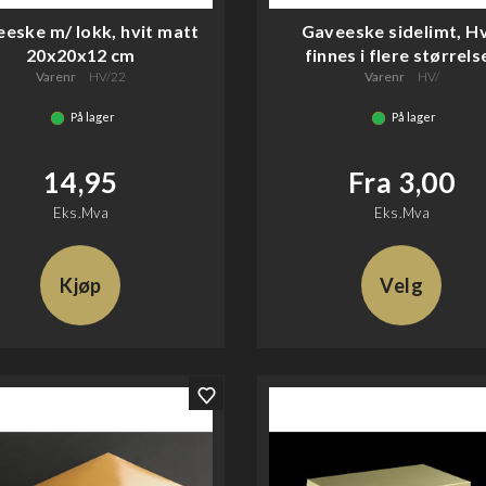
eske m/ lokk, hvit matt
Gaveeske sidelimt, Hv
20x20x12 cm
finnes i flere størrels
Varenr
HV/22
Varenr
HV/
På lager
På lager
14,95
Fra 3,00
Eks.Mva
Eks.Mva
Kjøp
Velg