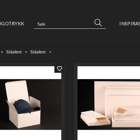
OGOTRYKK
INSPIRA
>
Sidelimt
>
Sidelimt
>