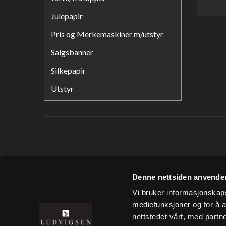
Julepapir
Pris og Merkemaskiner m/utstyr
Salgsbanner
Silkepapir
Utstyr
LUDVIGSEN AS
Denne nettsiden anvende
Tønsberg Næringspark
Vi bruker informasjonskapsl
Wirgenes vei 15
mediefunksjoner og for å a
3157 Barkåker
nettstedet vårt, med part