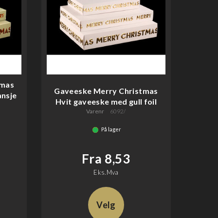
tmas
Gaveeske Merry Christmas
nsje
Hvit gaveeske med gull foil
Varenr
6092/
På lager
Fra 8,53
Eks.Mva
Velg