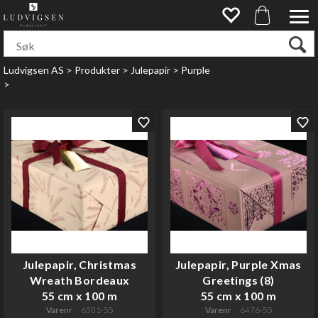
Ludvigsen AS
>
Produkter
>
Julepapir
>
Purple
>
Julepapir, Christmas
Julepapir, Purple Xmas
Wreath Bordeaux
Greetings (8)
55 cm x 100 m
55 cm x 100 m
Varenr
6501-55
Varenr
6476-55