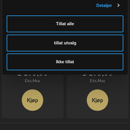
Detaljer
Tillat alle
Julepapir,Christmas
Julepapir, Golden Deer
Greetings Dusty Rose
Antique Rose
55 cm x 80 m
55 cm x 100 m
tillat utvalg
Varenr
6498-55
Varenr
6497-55
På lager
På lager
Ikke tillat
1 195,00
1 195,00
Eks.Mva
Eks.Mva
Kjøp
Kjøp