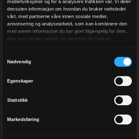
mediefunksjoner og for å analysere trafikken vår. Vi deler
Julepapir,Bordeaux
Julepapir, Forrest Star
dessuten informasjon om hvordan du bruker nettstedet
Pinecone Greetings(8)
Night Bordeaux
vårt, med partnerne våre innen sosiale medier,
55 cm x 100 m
55 cm x 100 m
Varenr
6475-55
Varenr
6502-55
annonsering og analysearbeid, som kan kombinere den
med annen informasjon du har gjort tilgjengelig for dem,
På lager
På lager
eller som de har samlet inn gjennom din bruk av
tjenestene deres.
1 195,00
1 435,00
Samtykkevalg
Eks.Mva
Eks.Mva
Nødvendig
Kjøp
Kjøp
Egenskaper
Statistikk
Markedsføring