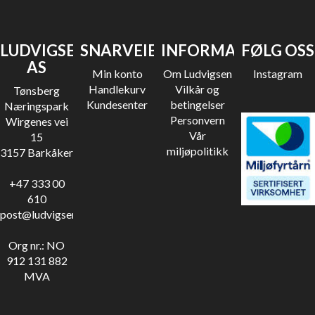
LUDVIGSEN
SNARVEIER
INFORMASJON
FØLG OSS
AS
Min konto
Om Ludvigsen
Instagram
Handlekurv
Vilkår og
Tønsberg
Kundesenter
betingelser
Næringspark
Personvern
Wirgenes vei
Vår
15
miljøpolitikk
3157 Barkåker
+47 333 00
610
post@ludvigsen.no
Org nr.: NO
912 131 882
MVA