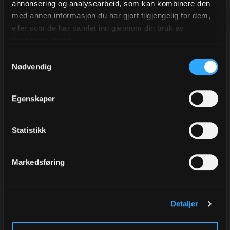
annonsering og analysearbeid, som kan kombinere den
med annen informasjon du har gjort tilgjengelig for dem,
eller som de har samlet inn gjennom din bruk av
tjenestene deres.
Samtykkevalg
Nødvendig
Egenskaper
Plastfeste Fine 40 mm.
Plastfeste Standard 20
Statistikk
10.000 stk.
mm. 5000 stk.
Dennison 04141
Dennison 02121
Varenr
10312-40
Varenr
10651-20
Markedsføring
På lager
På lager
413,00
261,00
Detaljer
Eks.Mva
Eks.Mva