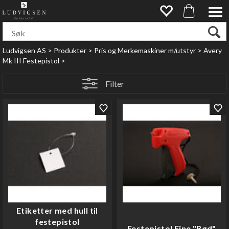
Ludvigsen AS
>
Produkter
>
Pris og Merkemaskiner m/utstyr
>
Avery
Mk III Festepistol
>
Filter
Etiketter med hull til
festepistol
Festepistol Fine "Rød"