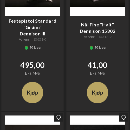
Festepistol Standard
Nål Fine "Hvit"
"Grønn"
Dennison 15302
Dennison lll
Varenr
10312-9
Varenr
10651-0
På lager
På lager
495,00
41,00
Eks.Mva
Eks.Mva
Kjøp
Kjøp