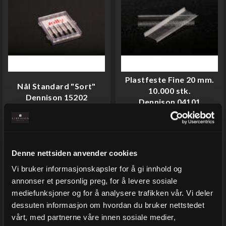
Plastfeste Fine 20 mm.
Nål Standard "Sort"
10.000 stk.
Dennison 15202
Dennison 04101
Varenr
10651-9
Varenr
10312-20
På lager
På lager
41,00
413,00
Denne nettsiden anvender cookies
Vi bruker informasjonskapsler for å gi innhold og
Eks.Mva
Eks.Mva
annonser et personlig preg, for å levere sosiale
mediefunksjoner og for å analysere trafikken vår. Vi deler
Kjøp
Kjøp
dessuten informasjon om hvordan du bruker nettstedet
vårt, med partnerne våre innen sosiale medier,