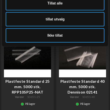
Tillat alle
Kjøp
Kjøp
tillat utvalg
Ikke tillat
Plastfeste Standard 25
Plastfeste Standard 40
mm. 5000 stk.
mm. 5000 stk.
RPP10SP25-NAT
Dennison 02141
Varenr
10651-25
Varenr
10651-40
På lager
På lager