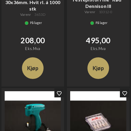
30x36mm. Hvit rl. á 1000
Dennison lll
stk
Varenr
10312-0
Varenr
3653D
På lager
På lager
208,00
495,00
Eks.Mva
Eks.Mva
Kjøp
Kjøp