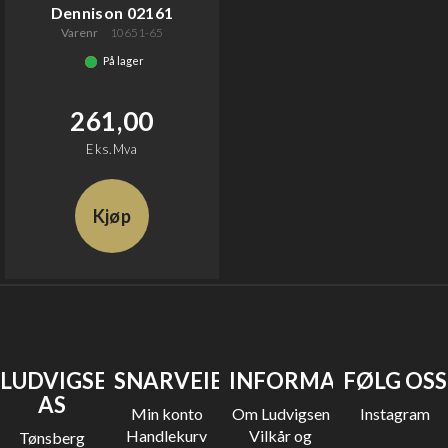
Dennison 02161
Varenr
10651-65
På lager
261,00
Eks.Mva
Kjøp
LUDVIGSEN
SNARVEIER
INFORMASJON
FØLG OSS
AS
Min konto
Om Ludvigsen
Instagram
Handlekurv
Vilkår og
Tønsberg