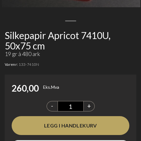
Silkepapir Apricot 7410U,
50x75 cm
19 gr à 480 ark
Varenr:
133-7410N
260,00
Eks.Mva
-
+