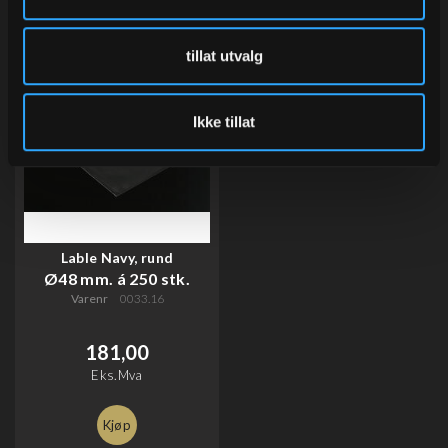
tillat utvalg
Ikke tillat
Lable Navy, rund
Ø48 mm. á 250 stk.
Varenr
0033.16
181,00
Eks.Mva
Kjøp