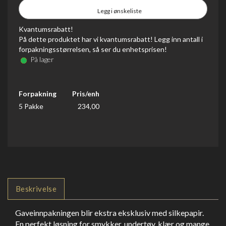
Legg i ønskeliste
Kvantumsrabatt!
På dette produktet har vi kvantumsrabatt! Legg inn antall i
forpakningsstørrelsen, så ser du enhetsprisen!
På lager
Forpakning
Pris/enh
5 Pakke
234,00
Beskrivelse
Gaveinnpakningen blir ekstra eksklusiv med silkepapir.
En perfekt løsning for smykker, undertøy, klær og mange