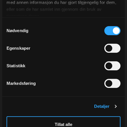
med annen informasjon du har gjort tilgjengelig for dem,
eller som de har samlet inn gjennom din bruk av
Tilbehør
Alternativer
tjenestene deres.
Samtykkevalg
Nødvendig
Egenskaper
Statistikk
Lable Black, rund
Lable Gray, rund
Markedsføring
Ø48 mm. á 250 stk.
Ø48 mm. á 250 stk.
Varenr
0033.04
Varenr
0033.06
181,00
181,00
Detaljer
Eks.Mva
Eks.Mva
Tillat alle
Kjøp
Kjøp