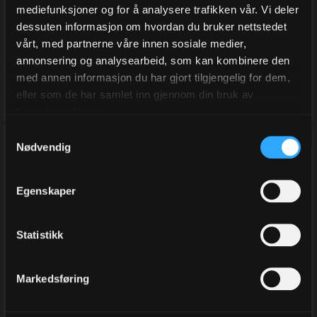
878,00
878,00
mediefunksjoner og for å analysere trafikken vår. Vi deler
dessuten informasjon om hvordan du bruker nettstedet
Eks.Mva
Eks.Mva
vårt, med partnerne våre innen sosiale medier,
annonsering og analysearbeid, som kan kombinere den
Kjøp
Kjøp
med annen informasjon du har gjort tilgjengelig for dem,
eller som de har samlet inn gjennom din bruk av
tjenestene deres.
Samtykkevalg
Nødvendig
Egenskaper
Statistikk
Markedsføring
Gavepapir, 2 sidig Kvist
Gavepapir, 2 sidig Kvist
Grå/Grå (2)
Sort/Hvit (2)
55 cm x 100 m
55 cm x 100 m