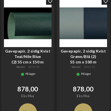
Gavepapir, 2 sidig Kvist
Gavepapir, 2 sidig Kvist
Teal/Nile Blue
Grønn/Blå (2)
(2) 55 cm x 150 m
55 cm x 100 m
Varenr
2019-55
Varenr
2041-55
På lager
På lager
878,00
878,00
Eks.Mva
Eks.Mva