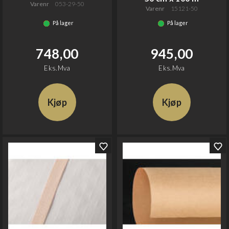
Varenr
053-29-50
Varenr
15121-50
På lager
På lager
748,00
945,00
Eks.Mva
Eks.Mva
Kjøp
Kjøp