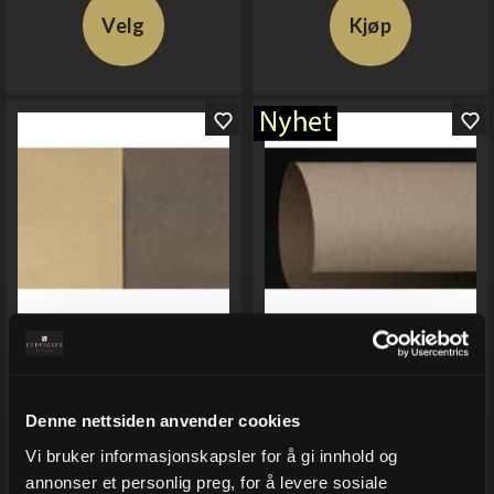
Velg
Kjøp
Gavepapir, 2 sidig Army
Gavepapir, 2 sidig
Green (2)
charcole/toffie (2)
55 cm x 100 m
55 cm x 100 m
Varenr
2042-55
Varenr
2043-55
Denne nettsiden anvender cookies
På lager
På lager
Vi bruker informasjonskapsler for å gi innhold og
annonser et personlig preg, for å levere sosiale