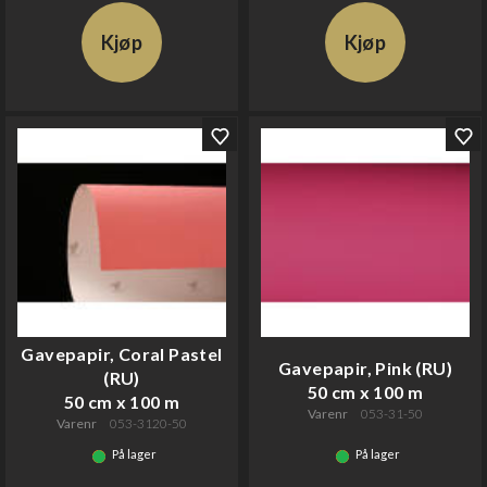
Kjøp
Kjøp
Gavepapir, Coral Pastel
Gavepapir, Pink (RU)
(RU)
50 cm x 100 m
50 cm x 100 m
Varenr
053-31-50
Varenr
053-3120-50
På lager
På lager