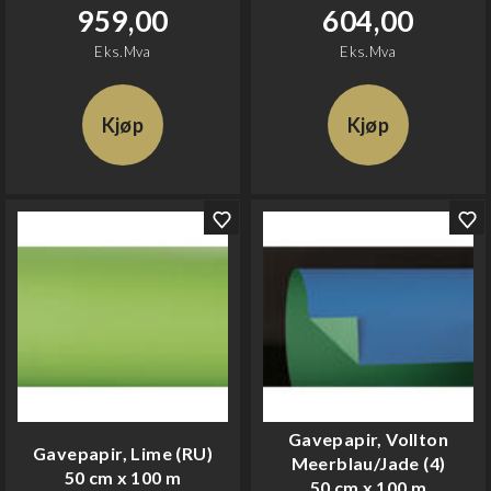
959,00
604,00
Eks.Mva
Eks.Mva
Kjøp
Kjøp
Gavepapir, Vollton
Gavepapir, Lime (RU)
Meerblau/Jade (4)
50 cm x 100 m
50 cm x 100 m