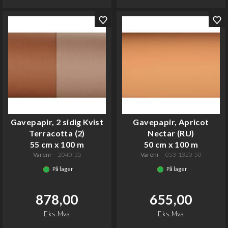
Gavepapir, 2 sidig Kvist
Gavepapir, Apricot
Terracotta (2)
Nectar (RU)
55 cm x 100 m
50 cm x 100 m
Varenr
2040-55
Varenr
053-1320-50
På lager
På lager
878,00
655,00
Eks.Mva
Eks.Mva