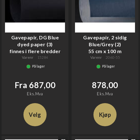
Gavepapir, DG Blue
Gavepapir, 2 sidig
dyed paper (3)
Blue/Grey (2)
finnes i flere bredder
55 cm x 100 m
Varenr
15284
Varenr
2060-55
På lager
På lager
Fra 687,00
878,00
Eks.Mva
Eks.Mva
Velg
Kjøp