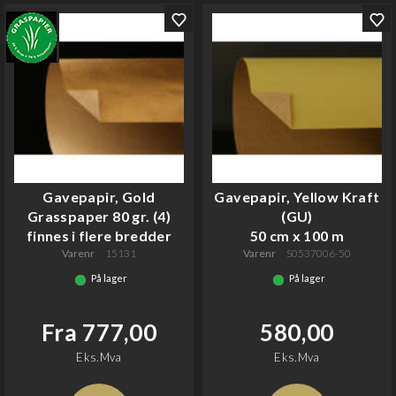
Gavepapir, Gold
Gavepapir, Yellow Kraft
Grasspaper 80 gr. (4)
(GU)
finnes i flere bredder
50 cm x 100 m
Varenr
15131
Varenr
S0537006-50
På lager
På lager
Fra 777,00
580,00
Eks.Mva
Eks.Mva