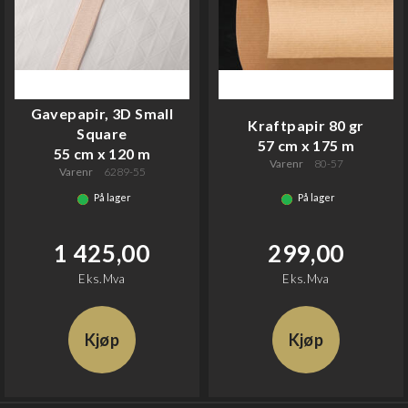
Gavepapir, 3D Small
Kraftpapir 80 gr
Square
57 cm x 175 m
55 cm x 120 m
Varenr
80-57
Varenr
6289-55
På lager
På lager
1 425,00
299,00
Eks.Mva
Eks.Mva
Kjøp
Kjøp