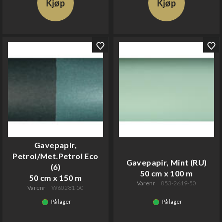
Kjøp
Kjøp
Gavepapir,
Petrol/Met.Petrol Eco
Gavepapir, Mint (RU)
(6)
50 cm x 100 m
50 cm x 150 m
Varenr
053-2619-50
Varenr
W60281-50
På lager
På lager