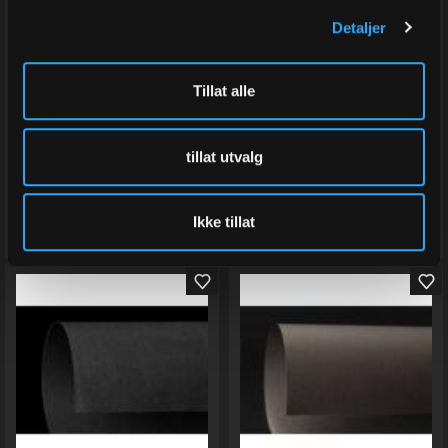
Varenr
2011-55
Varenr
2010-55
Detaljer
På lager
På lager
Tillat alle
878,00
878,00
Eks.Mva
Eks.Mva
tillat utvalg
Kjøp
Kjøp
Ikke tillat