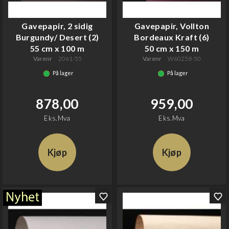
Gavepapir, 2 sidig
Gavepapir, Vollton
Burgundy/ Desert (2)
Bordeaux Kraft (6)
55 cm x 100 m
50 cm x 150 m
Varenr
2061-55
Varenr
W60258-50
På lager
På lager
878,00
959,00
Eks.Mva
Eks.Mva
Kjøp
Kjøp