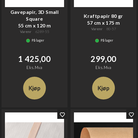
Gavepapir, 3D Small
Kraftpapir 80 gr
Square
57 cm x 175 m
55 cm x 120 m
Varenr
80-57
Varenr
6289-55
På lager
På lager
1 425,00
299,00
Eks.Mva
Eks.Mva
Kjøp
Kjøp