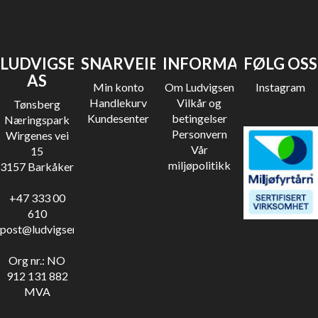
LUDVIGSEN
SNARVEIER
INFORMASJON
FØLG OSS
AS
Min konto
Om Ludvigsen
Instagram
Handlekurv
Vilkår og
Tønsberg
Kundesenter
betingelser
Næringspark
Personvern
Wirgenes vei
Vår
15
miljøpolitikk
3157 Barkåker
+47 333 00
610
post@ludvigsen.no
Org nr.: NO
912 131 882
MVA