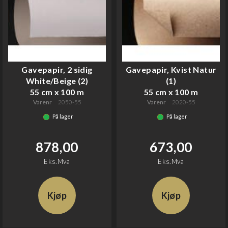
Gavepapir, 2 sidig
Gavepapir, Kvist Natur
White/Beige (2)
(1)
55 cm x 100 m
55 cm x 100 m
Varenr
2050-55
Varenr
2020-55
På lager
På lager
878,00
673,00
Eks.Mva
Eks.Mva
Kjøp
Kjøp