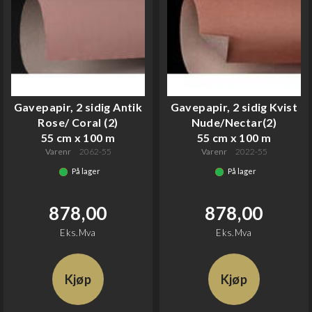
Gavepapir, 2 sidig Antik
Gavepapir, 2 sidig Kvist
Rose/ Coral (2)
Nude/Nectar(2)
55 cm x 100 m
55 cm x 100 m
Varenr
2062-55
Varenr
2022-55
På lager
På lager
878,00
878,00
Eks.Mva
Eks.Mva
Kjøp
Kjøp