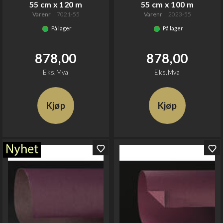
55 cm x 120 m
55 cm x 100 m
Varenr
7021-55
Varenr
2023-55
På lager
På lager
878,00
878,00
Eks.Mva
Eks.Mva
Kjøp
Kjøp