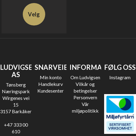
Velg
LUDVIGSEN
SNARVEIER
INFORMASJON
FØLG OSS
AS
Min konto
Om Ludvigsen
Instagram
Handlekurv
Vilkår og
Tønsberg
Kundesenter
betingelser
Næringspark
Personvern
Wirgenes vei
Vår
15
miljøpolitikk
3157 Barkåker
+47 333 00
610