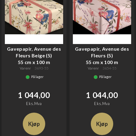
Gavepapir, Avenue des
Gavepapir, Avenue des
Fleurs Beige (5)
Fleurs (5)
55 cm x 100 m
55 cm x 100 m
Varenr
3693-55
Varenr
3654-55
På lager
På lager
1 044,00
1 044,00
Eks.Mva
Eks.Mva
Kjøp
Kjøp