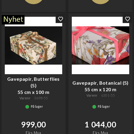
Gavepapir, Butterflies
Gavepapir, Botanical (5)
(5)
55 cm x 120 m
55 cm x 100 m
Varenr
6301-55
Varenr
3698-55
På lager
På lager
999,00
1 044,00
Eks.Mva
Eks.Mva