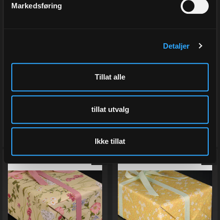
Gavepapir, Garden (2)
Meadow Sand (5)
Markedsføring
finnes i flere bredder
55 cm x 100 m
Varenr
516380
Varenr
3668-55
På lager
På lager
Detaljer
Fra 585,00
999,00
Tillat alle
Eks.Mva
Eks.Mva
tillat utvalg
Velg
Kjøp
Ikke tillat