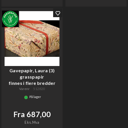
Gavepapir, Laura (3)
grasspapir
finnes i flere bredder
Varenr
512820
På lager
Fra 687,00
Eks.Mva