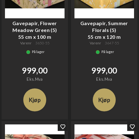
Gavepapir, Flower
Gavepapir, Summer
Meadow Green (5)
Florals (5)
55 cm x 100 m
55 cm x 120 m
Varenr
3650-55
Varenr
3647-55
På lager
På lager
999,00
999,00
Eks.Mva
Eks.Mva
Kjøp
Kjøp