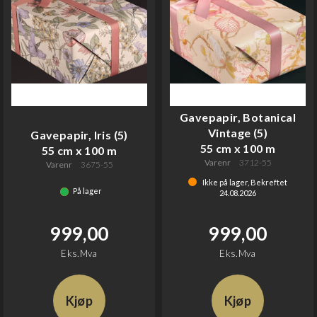
Gavepapir, Botanical
Vintage (5)
Gavepapir, Iris (5)
55 cm x 100 m
55 cm x 100 m
Varenr
3712-55
Varenr
3675-55
Ikke på lager, Bekreftet
På lager
24.08.2026
999,00
999,00
Eks.Mva
Eks.Mva
Kjøp
Kjøp