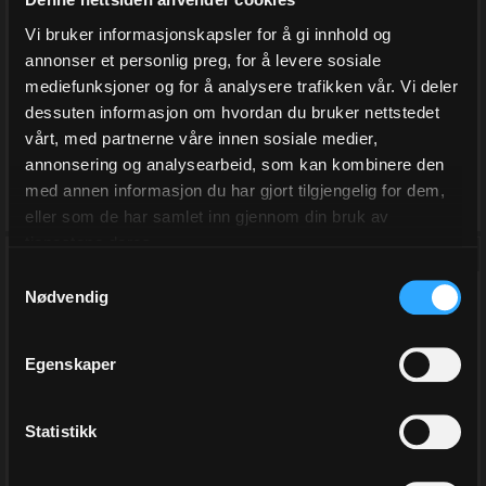
Vi bruker informasjonskapsler for å gi innhold og
Fra 585,00
1 044,00
annonser et personlig preg, for å levere sosiale
mediefunksjoner og for å analysere trafikken vår. Vi deler
Eks.Mva
Eks.Mva
dessuten informasjon om hvordan du bruker nettstedet
vårt, med partnerne våre innen sosiale medier,
Velg
Kjøp
annonsering og analysearbeid, som kan kombinere den
med annen informasjon du har gjort tilgjengelig for dem,
eller som de har samlet inn gjennom din bruk av
tjenestene deres.
Samtykkevalg
Nødvendig
Egenskaper
Statistikk
Gavepapir, Flower