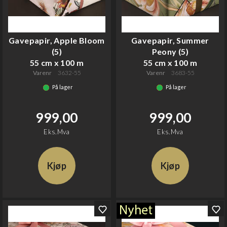
Gavepapir, Apple Bloom
Gavepapir, Summer
(5)
Peony (5)
55 cm x 100 m
55 cm x 100 m
Varenr
3632-55
Varenr
3683-55
På lager
På lager
999,00
999,00
Eks.Mva
Eks.Mva
Kjøp
Kjøp