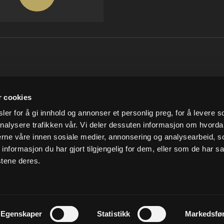
SNARVEIER
INFORMASJO
r cookies
Min konto
Om Ludvigsen
er for å gi innhold og annonser et personlig preg, for å levere s
Handlekurv
Vilkår og betingelser
nalysere trafikken vår. Vi deler dessuten informasjon om hvorda
Kundesenter
Personvern
Vår miljøpolitikk
nerne våre innen sosiale medier, annonsering og analysearbeid, 
formasjon du har gjort tilgjengelig for dem, eller som de har sa
stene deres.
Egenskaper
Statistikk
Markedsfø
reserved
Forretningssystem
og
nettbutik