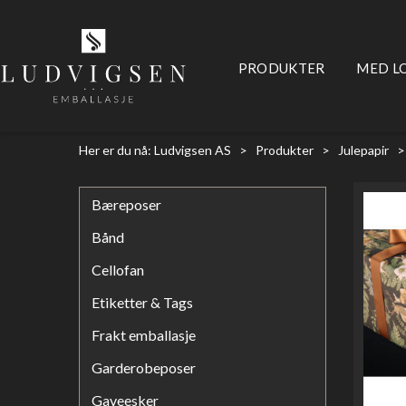
PRODUKTER
MED L
Her er du nå:
Ludvigsen AS
>
Produkter
>
Julepapir
Bæreposer
Bånd
Cellofan
Etiketter & Tags
Frakt emballasje
Garderobeposer
Gaveesker