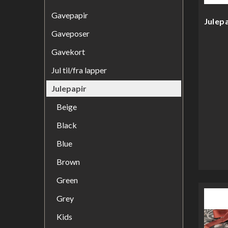
Gavepapir
Julepa
Gaveposer
Gavekort
Jul til/fra lapper
Julepapir
Beige
Black
Blue
Brown
Green
Grey
Kids